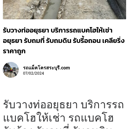
รับวางท่ออยุธยา บริการรถแบคโฮให้เช่า
อยุธยา รับถมที่ รับถมดิน รับรี้อถอน เคลียริ่ง
ราคาถูก
รถแม็คโครสระบุรี.com
07/02/2024
รับวางท่ออยุธยา บริการรถ
แบคโฮให้เช่า รถแบคโฮ