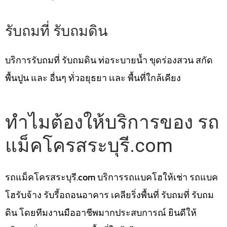
รับถมที่ รับถมดิน
บริการรับถมที่ รับถมดิน ท่อระบายน้ำ ขุดร่องสวน สกัด
พื้นปูน และ อื่นๆ ทั่วอยุธยา เเละ พื้นที่ใกล้เคียง
ทำไมต้องให้บริการของ รถ
แม็คโครสระบุรี.com
รถแม็คโครสระบุรี.com บริการรถแบคโฮให้เช่า รถแบค
โฮรับจ้าง รับรี้อถอนอาคาร เคลียริ่งพื้นที่ รับถมที่ รับถม
ดิน โดยทีมงานมืออาชีพมากประสบการณ์ ยินดีให้