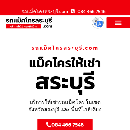
รถแม็คโครสระบุรี.com
084 466 7546
รถแม็คโครสระบุรี.com
แม็คโครให้เช่า
สระบุรี
บริการให้เช่ารถเเม็คโคร ในเขต
จังหวัดสระบุรี เเละ พี้นที่ไกล้เคียง
084 466 7546