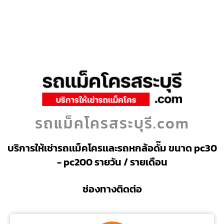
รถแม็คโครสระบุรี.com
บริการให้เช่ารถเเม็คโครเเละรถหกล้อดั๊ม ขนาด pc30
- pc200 รายวัน / รายเดือน
ช่องทางติดต่อ