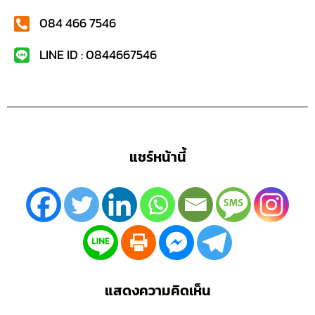
084 466 7546
LINE ID : 0844667546
แชร์หน้านี้
แสดงความคิดเห็น