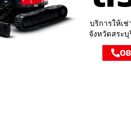
บริการให้เช
จังหวัดสระบุรี
08