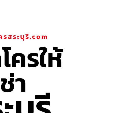
ครสระบุรี.com
โครให้
เช่า
ะบุรี