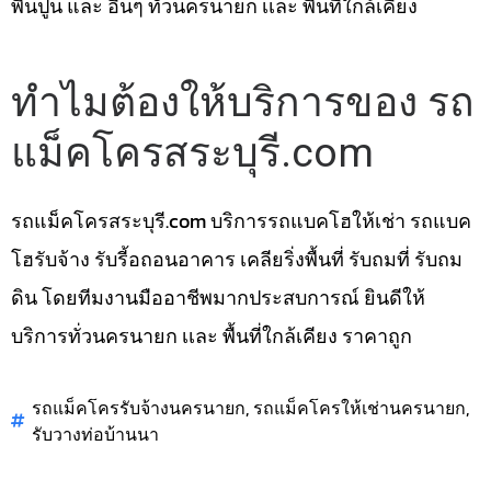
รถแม็คโครขุดดินปากพลี โดย รถแม็คโคร
สระบุรี.com
รถแม็คโครขุดดินปากพลี บริการ รถแม็คโครสร
ดูเพิ่มเติม »
17/07/2024