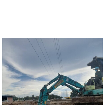
0844667546
เพิ่มเพื่อนไลน์
ผลงานล่าสุด
รวมผลงานล่าสุดของเรา