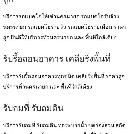
รถแม็คโครขุดดินบ้านนา โดย รถแม็คโคร
สระบุรี.com
รถแม็คโครขุดดินบ้านนา บริการ รถแม็คโครสร
ดูเพิ่มเติม »
17/07/2024