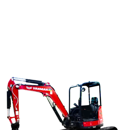
โฮรับจ้าง รับถมที่ รับถมดิน
รับรี้อถอน เคลียริ่งพื้นที่
ราคาถูก ให้บริการทั่ว
นครนายก เเละ พื้นที่ใกล้
เคียง
รับวางท่อบ้านนา ให้บริการโดย รถแม็คโครสระบุรี.com
บริการรถแบคโฮให้เช่านครนายก รถแบคโฮรับจ้าง
นครนายก รับถมที่ รับถมดิน รับรี้อถอน เคลียริ่งพื้นที่ วาง
ท่อระบายน้ำ ขุดร่องสวน สกัดพื้นปูน และ อื่นๆ โดยทีม
งานมืออาชีพมากประสบการณ์ ยินดีให้บริการทั่ว
นครนายก เเละ พื้นที่ใกล้เคียง ราคาถูก