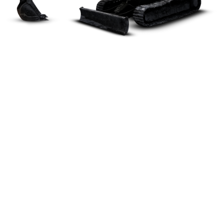
รถแม็คโครสระบุรี.com ให้
บริการอะไรบ้าง
รถแบคโฮให้เช่านครนายก ราคา
ถูก
บริการรถแบคโฮให้เช่านครนายก รถแบคโฮรับจ้าง
นครนายก รถแบคโฮรายวัน รถแบคโฮรายเดือน ราคา
ถูก ยินดีให้บริการทั่วนครนายก เเละ พื้นที่ใกล้เคียง
รับรี้อถอนอาคาร เคลียริ่งพื้นที่