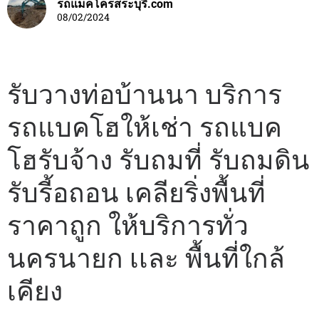
รถแม็คโครขุดดินโคกสำโรง โดย รถแม็คโคร
สระบุรี.com
รถแม็คโครขุดดินโคกสำโรง บริการ รถแม็คโคร
ดูเพิ่มเติม »
17/07/2024