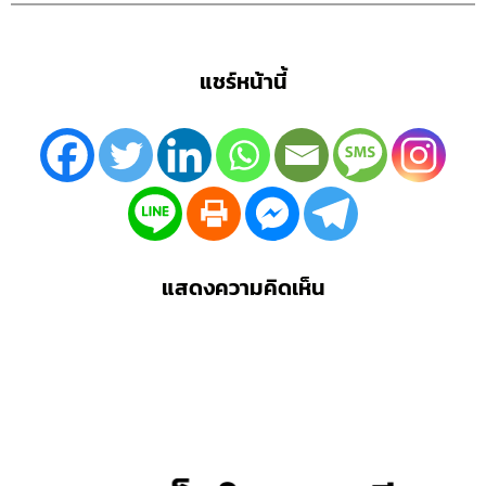
Gallery รวมภาพลูกค้าบางส่วนของ
เรา