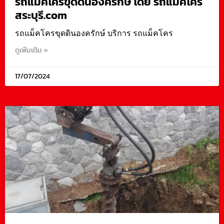
รถแม็คโครขุดดินองครักษ์ โดย รถแม็คโคร
สระบุรี.com
รถแม็คโครขุดดินองครักษ์ บริการ รถแม็คโคร
ดูเพิ่มเติม »
17/07/2024