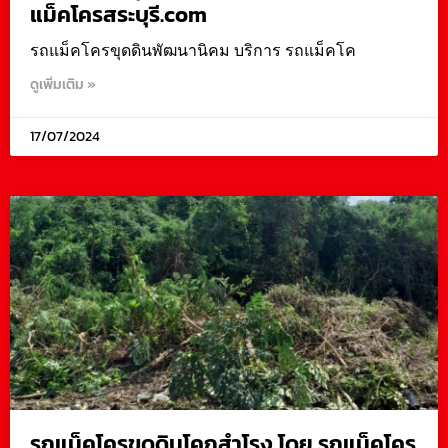
แม็คโครสระบุรี.com
รถแม็คโครขุดดินพัฒนานิคม บริการ รถแม็คโค
ดูเพิ่มเติม »
17/07/2024
รถแม็คโครขุดดินโคกสำโรง โดย รถแม็คโคร