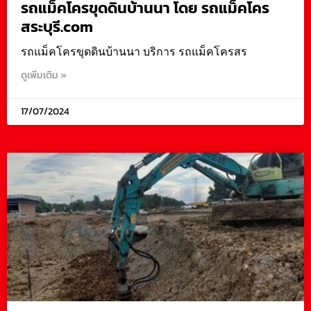
รถแม็คโครขุดดินบ้านนา โดย รถแม็คโคร
สระบุรี.com
รถแม็คโครขุดดินบ้านนา บริการ รถแม็คโครสร
ดูเพิ่มเติม »
17/07/2024