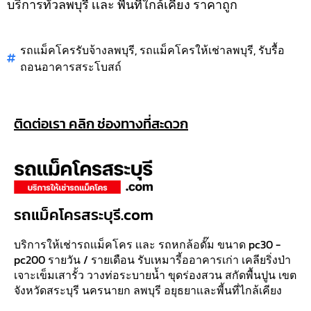
บริการทั่วลพบุรี เเละ พื้นที่ใกล้เคียง ราคาถูก
รถแม็คโครรับจ้างลพบุรี
,
รถแม็คโครให้เช่าลพบุรี
,
รับรื้อ
ถอนอาคารสระโบสถ์
ติดต่อเรา คลิก ช่องทางที่สะดวก
รถแม็คโครสระบุรี.com
บริการให้เช่ารถเเม็คโคร เเละ รถหกล้อดั๊ม ขนาด pc30 -
pc200 รายวัน / รายเดือน รับเหมารี้ออาคารเก่า เคลียริ่งป่า
เจาะเข็มเสารั้ว วางท่อระบายน้ำ ขุดร่องสวน สกัดพื้นปูน เขต
จังหวัดสระบุรี นครนายก ลพบุรี อยุธยาเเละพี้นที่ไกล้เคียง