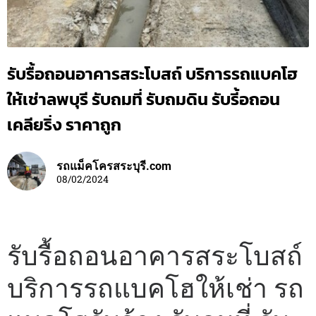
รับรื้อถอนอาคารสระโบสถ์ บริการรถแบคโฮ
ให้เช่าลพบุรี รับถมที่ รับถมดิน รับรี้อถอน
เคลียริ่ง ราคาถูก
รถแม็คโครสระบุรี.com
08/02/2024
รับรื้อถอนอาคารสระโบสถ์
บริการรถแบคโฮให้เช่า รถ