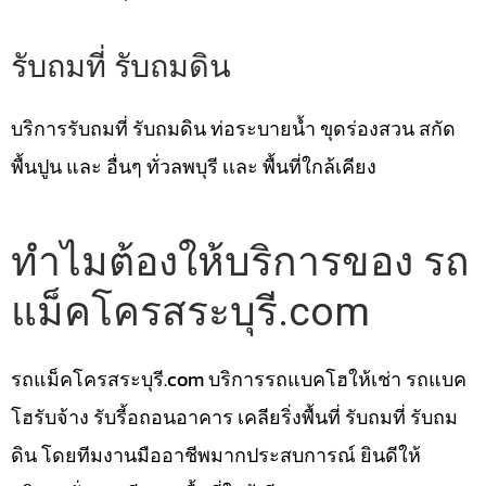
รับถมที่ รับถมดิน
บริการรับถมที่ รับถมดิน ท่อระบายน้ำ ขุดร่องสวน สกัด
พื้นปูน และ อื่นๆ ทั่วลพบุรี เเละ พื้นที่ใกล้เคียง
ทำไมต้องให้บริการของ รถ
แม็คโครสระบุรี.com
รถแม็คโครสระบุรี.com บริการรถแบคโฮให้เช่า รถแบค
โฮรับจ้าง รับรี้อถอนอาคาร เคลียริ่งพื้นที่ รับถมที่ รับถม
ดิน โดยทีมงานมืออาชีพมากประสบการณ์ ยินดีให้