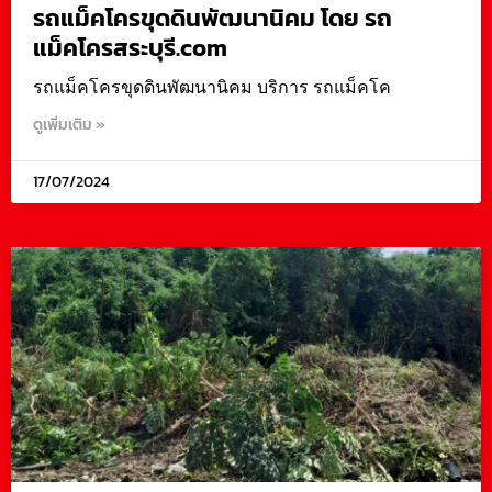
รถแม็คโครขุดดินพัฒนานิคม โดย รถ
แม็คโครสระบุรี.com
รถแม็คโครขุดดินพัฒนานิคม บริการ รถแม็คโค
ดูเพิ่มเติม »
17/07/2024