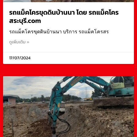
รถแม็คโครขุดดินบ้านนา โดย รถแม็คโคร
สระบุรี.com
รถแม็คโครขุดดินบ้านนา บริการ รถแม็คโครสร
ดูเพิ่มเติม »
17/07/2024