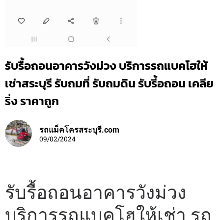
รับรื้อถอนอาคารวังม่วง บริการรถแบคโฮให้
เช่าสระบุรี รับถมที่ รับถมดิน รับรี้อถอน เคลีย
ริ่ง ราคาถูก
รถแม็คโครสระบุรี.com
09/02/2024
รับรื้อถอนอาคารวังม่วง
บริการรถแบคโฮให้เช่า รถ