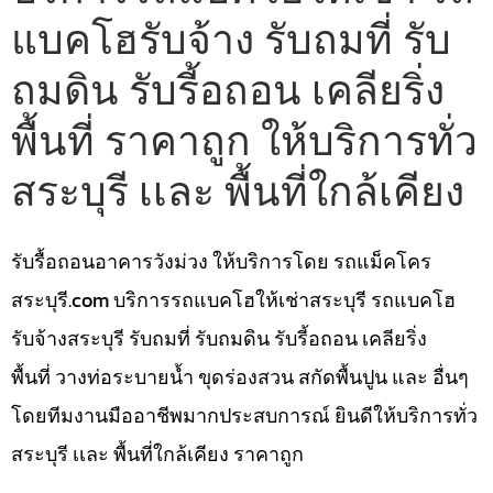
แบคโฮรับจ้าง รับถมที่ รับ
ถมดิน รับรี้อถอน เคลียริ่ง
พื้นที่ ราคาถูก ให้บริการทั่ว
สระบุรี เเละ พื้นที่ใกล้เคียง
รับรื้อถอนอาคารวังม่วง ให้บริการโดย รถแม็คโคร
สระบุรี.com บริการรถแบคโฮให้เช่าสระบุรี รถแบคโฮ
รับจ้างสระบุรี รับถมที่ รับถมดิน รับรี้อถอน เคลียริ่ง
พื้นที่ วางท่อระบายน้ำ ขุดร่องสวน สกัดพื้นปูน และ อื่นๆ
โดยทีมงานมืออาชีพมากประสบการณ์ ยินดีให้บริการทั่ว
สระบุรี เเละ พื้นที่ใกล้เคียง ราคาถูก