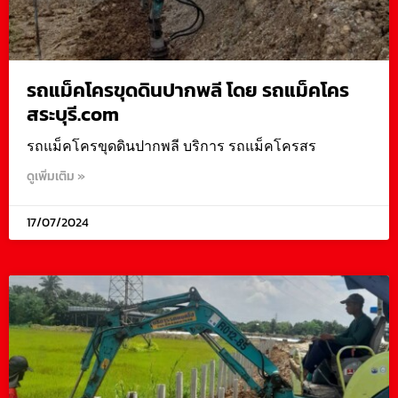
รถแม็คโครขุดดินปากพลี โดย รถแม็คโคร
สระบุรี.com
รถแม็คโครขุดดินปากพลี บริการ รถแม็คโครสร
ดูเพิ่มเติม »
17/07/2024