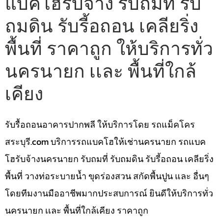
แบคโฮรับจ้าง รับถมที่ รับ
ถมดิน รับรี้อถอน เคลียริ่ง
พื้นที่ ราคาถูก ให้บริการทั่ว
นครนายก เเละ พื้นที่ใกล้
เคียง
รับรื้อถอนอาคารปากพลี ให้บริการโดย รถแม็คโคร
สระบุรี.com บริการรถแบคโฮให้เช่านครนายก รถแบค
โฮรับจ้างนครนายก รับถมที่ รับถมดิน รับรี้อถอน เคลียริ่ง
พื้นที่ วางท่อระบายน้ำ ขุดร่องสวน สกัดพื้นปูน และ อื่นๆ
โดยทีมงานมืออาชีพมากประสบการณ์ ยินดีให้บริการทั่ว
นครนายก เเละ พื้นที่ใกล้เคียง ราคาถูก