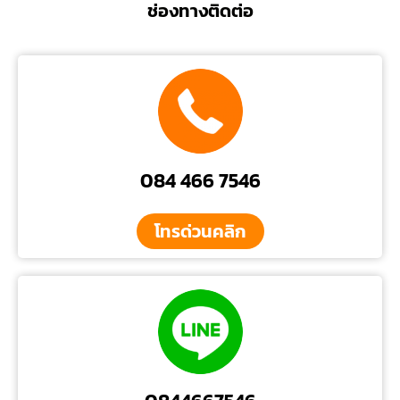
ช่องทางติดต่อ
084 466 7546
โทรด่วนคลิก