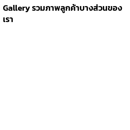
Gallery รวมภาพลูกค้าบางส่วนของ
เรา