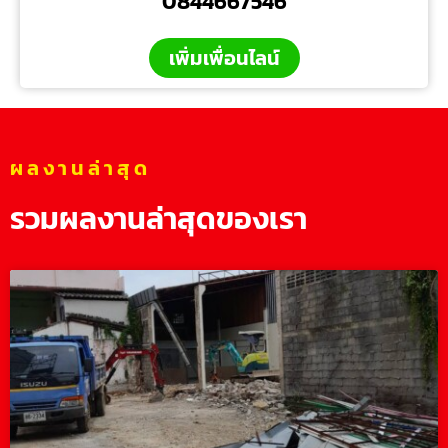
0844667546
เพิ่มเพื่อนไลน์
ผลงานล่าสุด
รวมผลงานล่าสุดของเรา