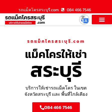
รถแม็คโครสระบุรี.com
084 466 7546
รถแม็คโครสระบุรี.com
แม็คโครให้เช่า
สระบุรี
บริการให้เช่ารถเเม็คโคร ในเขต
จังหวัดสระบุรี เเละ พี้นที่ไกล้เคียง
084 466 7546