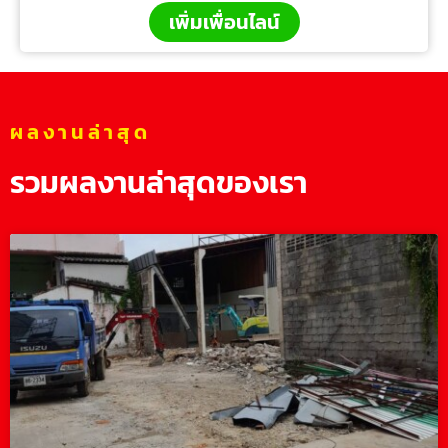
เพิ่มเพื่อนไลน์
ผลงานล่าสุด
รวมผลงานล่าสุดของเรา