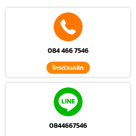
084 466 7546
โทรด่วนคลิก
0844667546