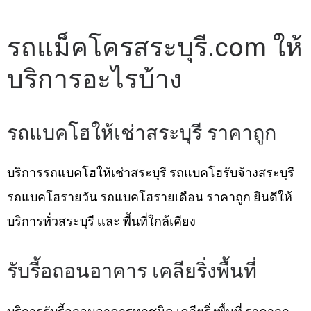
รถแม็คโครสระบุรี.com ให้
บริการอะไรบ้าง
รถแบคโฮให้เช่าสระบุรี ราคาถูก
บริการรถแบคโฮให้เช่าสระบุรี รถแบคโฮรับจ้างสระบุรี
รถแบคโฮรายวัน รถแบคโฮรายเดือน ราคาถูก ยินดีให้
บริการทั่วสระบุรี เเละ พื้นที่ใกล้เคียง
รับรี้อถอนอาคาร เคลียริ่งพื้นที่