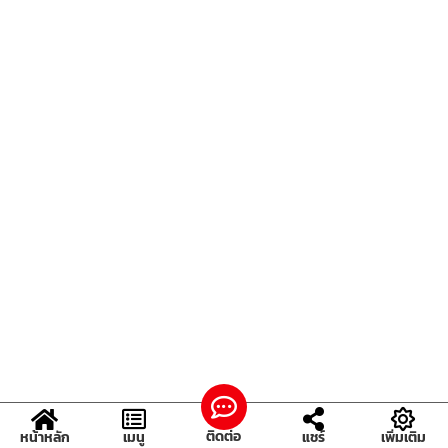
ติดต่อ
หน้าหลัก
เมนู
แชร์
เพิ่มเติม