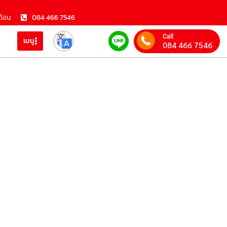
ดือน
084 466 7546
Call
เมนู
084 466 7546