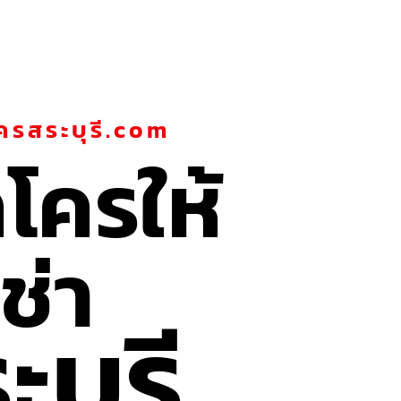
ครสระบุรี.com
โครให้
เช่า
ะบุรี