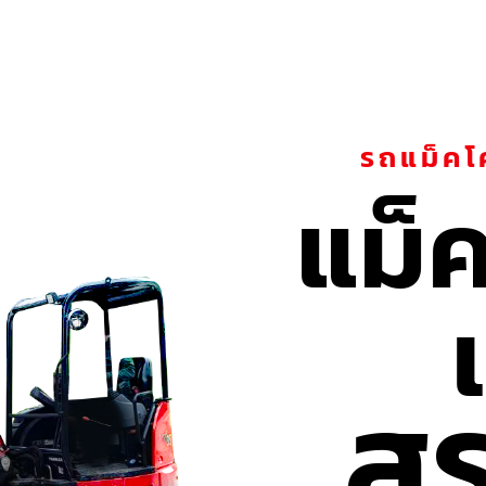
รถแม็คโ
แม็ค
สร