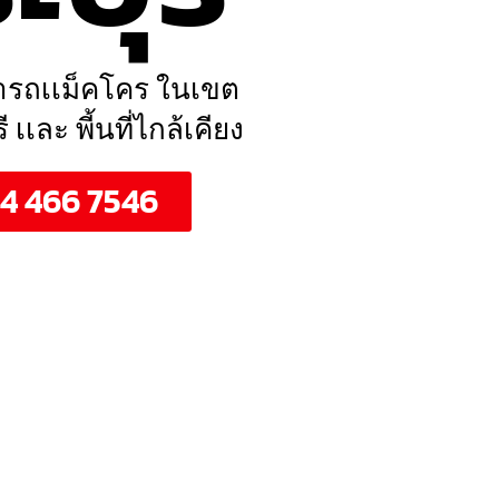
่ารถเเม็คโคร ในเขต
 เเละ พี้นที่ไกล้เคียง
4 466 7546