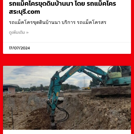
รถแม็คโครขุดดินบ้านนา โดย รถแม็คโคร
สระบุรี.com
รถแม็คโครขุดดินบ้านนา บริการ รถแม็คโครสร
ดูเพิ่มเติม »
17/07/2024