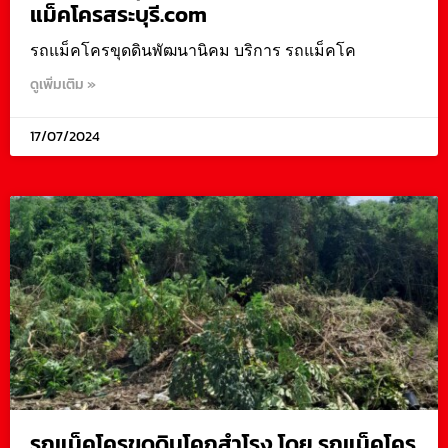
แม็คโครสระบุรี.com
รถแม็คโครขุดดินพัฒนานิคม บริการ รถแม็คโค
ดูเพิ่มเติม »
17/07/2024
รถแม็คโครขุดดินโคกสำโรง โดย รถแม็คโคร