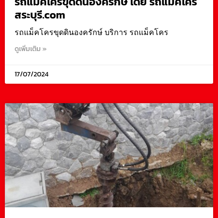
รถแม็คโครขุดดินองครักษ์ โดย รถแม็คโคร
สระบุรี.com
รถแม็คโครขุดดินองครักษ์ บริการ รถแม็คโคร
ดูเพิ่มเติม »
17/07/2024