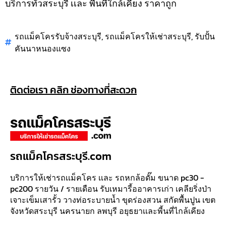
บริการทั่วสระบุรี เเละ พื้นที่ใกล้เคียง ราคาถูก
รถแม็คโครรับจ้างสระบุรี
,
รถแม็คโครให้เช่าสระบุรี
,
รับปั้น
คันนาหนองแซง
ติดต่อเรา คลิก ช่องทางที่สะดวก
รถแม็คโครสระบุรี.com
บริการให้เช่ารถเเม็คโคร เเละ รถหกล้อดั๊ม ขนาด pc30 -
pc200 รายวัน / รายเดือน รับเหมารี้ออาคารเก่า เคลียริ่งป่า
เจาะเข็มเสารั้ว วางท่อระบายน้ำ ขุดร่องสวน สกัดพื้นปูน เขต
จังหวัดสระบุรี นครนายก ลพบุรี อยุธยาเเละพี้นที่ไกล้เคียง