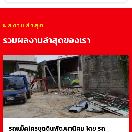
ผลงานล่าสุด
รวมผลงานล่าสุดของเรา
รถแม็คโครขุดดินพัฒนานิคม โดย รถ