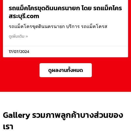
รถแม็คโครขุดดินนครนายก โดย รถแม็คโคร
สระบุรี.com
รถแม็คโครขุดดินนครนายก บริการ รถแม็คโครส
ดูเพิ่มเติม »
17/07/2024
ดูผลงานทั้งหมด
Gallery รวมภาพลูกค้าบางส่วนของ
เรา