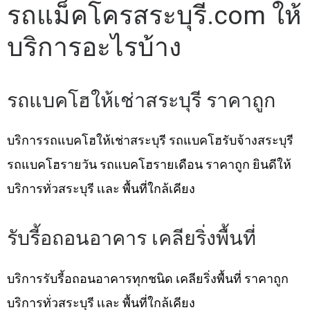
รถแม็คโครสระบุรี.com ให้
บริการอะไรบ้าง
รถแบคโฮให้เช่าสระบุรี ราคาถูก
บริการรถแบคโฮให้เช่าสระบุรี รถแบคโฮรับจ้างสระบุรี
รถแบคโฮรายวัน รถแบคโฮรายเดือน ราคาถูก ยินดีให้
บริการทั่วสระบุรี เเละ พื้นที่ใกล้เคียง
รับรี้อถอนอาคาร เคลียริ่งพื้นที่
บริการรับรี้อถอนอาคารทุกชนิด เคลียริ่งพื้นที่ ราคาถูก
บริการทั่วสระบุรี เเละ พื้นที่ใกล้เคียง