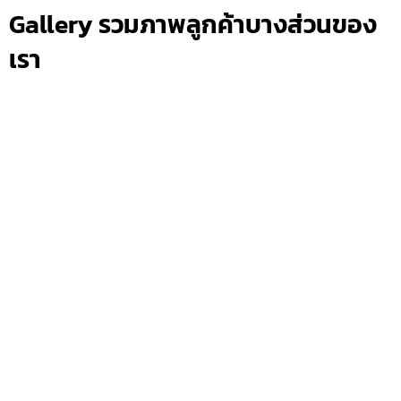
Gallery รวมภาพลูกค้าบางส่วนของ
เรา