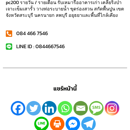
pc200 รายวัน / รายเดือน รับเหมารี้ออาคารเก่า เคลียริ่งป่า
เจาะเข็มเสารั้ว วางท่อระบายน้ำ ขุดร่องสวน สกัดพื้นปูน เขต
จังหวัดสระบุรี นครนายก ลพบุรี อยุธยาเเละพี้นที่ไกล้เคียง
084 466 7546
LINE ID : 0844667546
แชร์หน้านี้