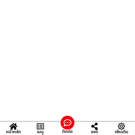
ติดต่อ
หน้าหลัก
เมนู
แชร์
เพิ่มเติม