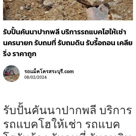
รับปั้นคันนาปากพลี บริการรถแบคโฮให้เช่า
นครนายก รับถมที่ รับถมดิน รับรี้อถอน เคลีย
ริ่ง ราคาถูก
รถแม็คโครสระบุรี.com
08/02/2024
รับปั้นคันนาปากพลี บริการ
รถแบคโฮให้เช่า รถแบค