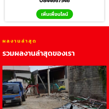
0844667546
เพิ่มเพื่อนไลน์
ผลงานล่าสุด
รวมผลงานล่าสุดของเรา