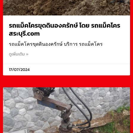
รถแม็คโครขุดดินองครักษ์ โดย รถแม็คโคร
สระบุรี.com
รถแม็คโครขุดดินองครักษ์ บริการ รถแม็คโคร
ดูเพิ่มเติม »
17/07/2024