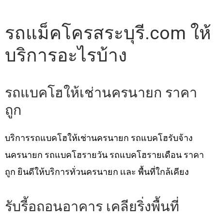
รถแม็คโครสระบุรี.com ให้
บริการอะไรบ้าง
รถแบคโฮให้เช่านครนายก ราคา
ถูก
บริการรถแบคโฮให้เช่านครนายก รถแบคโฮรับจ้าง
นครนายก รถแบคโฮรายวัน รถแบคโฮรายเดือน ราคา
ถูก ยินดีให้บริการทั่วนครนายก เเละ พื้นที่ใกล้เคียง
รับรี้อถอนอาคาร เคลียริ่งพื้นที่