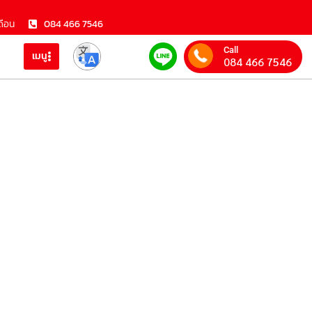
ดือน
084 466 7546
Call
เมนู
084 466 7546