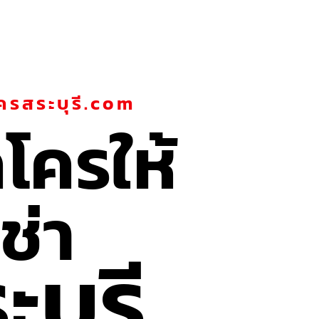
ครสระบุรี.com
โครให้
เช่า
ะบุรี