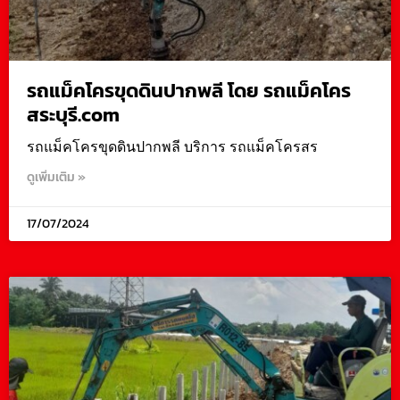
รถแม็คโครขุดดินปากพลี โดย รถแม็คโคร
สระบุรี.com
รถแม็คโครขุดดินปากพลี บริการ รถแม็คโครสร
ดูเพิ่มเติม »
17/07/2024