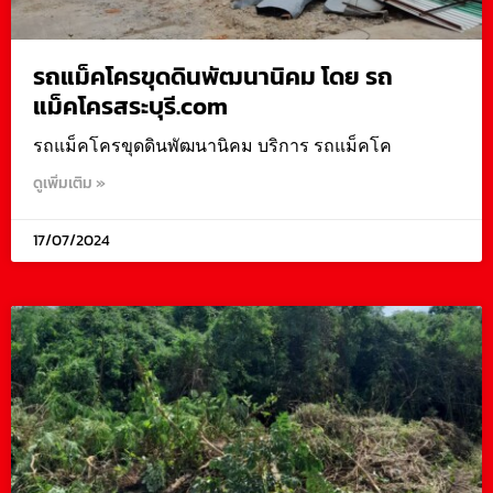
รถแม็คโครขุดดินพัฒนานิคม โดย รถ
แม็คโครสระบุรี.com
รถแม็คโครขุดดินพัฒนานิคม บริการ รถแม็คโค
ดูเพิ่มเติม »
17/07/2024