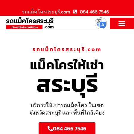
รถแม็คโครสระบุรี.com
084 466 7546
รถแม็คโครสระบุรี.com
แม็คโครให้เช่า
สระบุรี
บริการให้เช่ารถเเม็คโคร ในเขต
จังหวัดสระบุรี เเละ พี้นที่ไกล้เคียง
084 466 7546