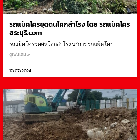
รถแม็คโครขุดดินโคกสำโรง โดย รถแม็คโคร
สระบุรี.com
รถแม็คโครขุดดินโคกสำโรง บริการ รถแม็คโคร
ดูเพิ่มเติม »
17/07/2024