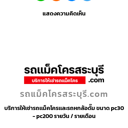
แสดงความคิดเห็น
รถแม็คโครสระบุรี.com
บริการให้เช่ารถเเม็คโครเเละรถหกล้อดั๊ม ขนาด pc30
- pc200 รายวัน / รายเดือน