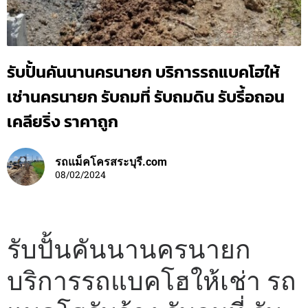
รับปั้นคันนานครนายก บริการรถแบคโฮให้
เช่านครนายก รับถมที่ รับถมดิน รับรี้อถอน
เคลียริ่ง ราคาถูก
รถแม็คโครสระบุรี.com
08/02/2024
รับปั้นคันนานครนายก
บริการรถแบคโฮให้เช่า รถ