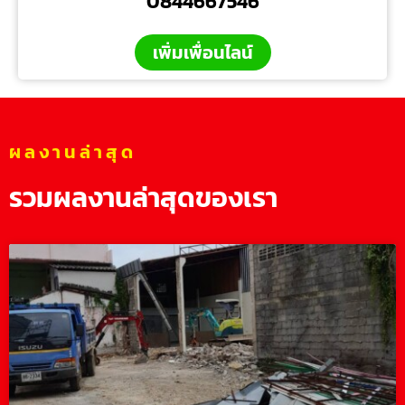
0844667546
เพิ่มเพื่อนไลน์
ผลงานล่าสุด
รวมผลงานล่าสุดของเรา