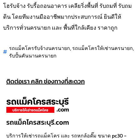
โฮรับจ้าง รับรี้อถอนอาคาร เคลียริ่งพื้นที่ รับถมที่ รับถม
ดิน โดยทีมงานมืออาชีพมากประสบการณ์ ยินดีให้
บริการทั่วนครนายก เเละ พื้นที่ใกล้เคียง ราคาถูก
รถแม็คโครรับจ้างนครนายก
,
รถแม็คโครให้เช่านครนายก
,
รับปั้นคันนานครนายก
ติดต่อเรา คลิก ช่องทางที่สะดวก
รถแม็คโครสระบุรี.com
บริการให้เช่ารถเเม็คโคร เเละ รถหกล้อดั๊ม ขนาด pc30 -