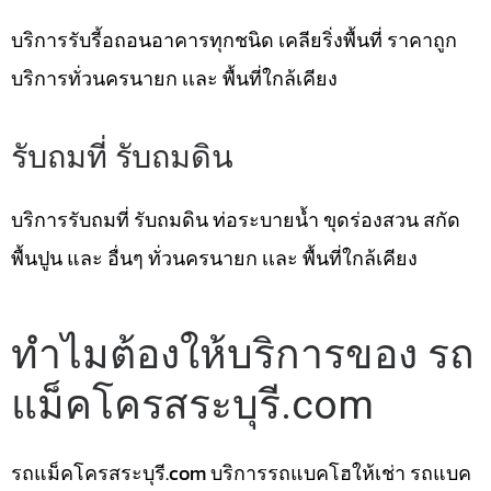
บริการรับรี้อถอนอาคารทุกชนิด เคลียริ่งพื้นที่ ราคาถูก
บริการทั่วนครนายก เเละ พื้นที่ใกล้เคียง
รับถมที่ รับถมดิน
บริการรับถมที่ รับถมดิน ท่อระบายน้ำ ขุดร่องสวน สกัด
พื้นปูน และ อื่นๆ ทั่วนครนายก เเละ พื้นที่ใกล้เคียง
ทำไมต้องให้บริการของ รถ
แม็คโครสระบุรี.com
รถแม็คโครสระบุรี.com บริการรถแบคโฮให้เช่า รถแบค