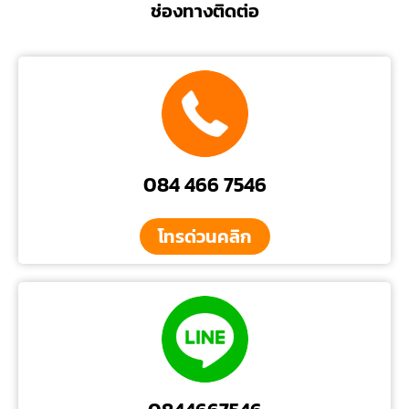
ช่องทางติดต่อ
084 466 7546
โทรด่วนคลิก