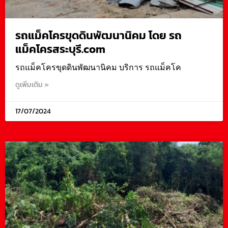
รถแม็คโครขุดดินพัฒนานิคม โดย รถ
แม็คโครสระบุรี.com
รถแม็คโครขุดดินพัฒนานิคม บริการ รถแม็คโค
ดูเพิ่มเติม »
17/07/2024