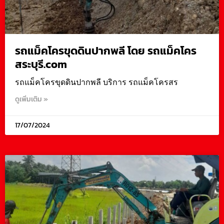
รถแม็คโครขุดดินปากพลี โดย รถแม็คโคร
สระบุรี.com
รถแม็คโครขุดดินปากพลี บริการ รถแม็คโครสร
ดูเพิ่มเติม »
17/07/2024