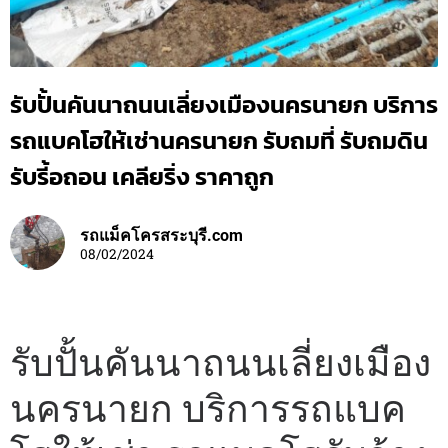
รับปั้นคันนาถนนเลี่ยงเมืองนครนายก บริการ
รถแบคโฮให้เช่านครนายก รับถมที่ รับถมดิน
รับรี้อถอน เคลียริ่ง ราคาถูก
รถแม็คโครสระบุรี.com
08/02/2024
รับปั้นคันนาถนนเลี่ยงเมือง
นครนายก บริการรถแบค