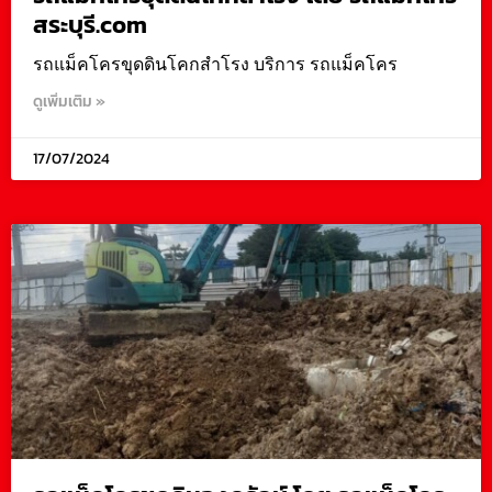
สระบุรี.com
รถแม็คโครขุดดินโคกสำโรง บริการ รถแม็คโคร
ดูเพิ่มเติม »
17/07/2024