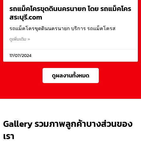
รถแม็คโครขุดดินนครนายก โดย รถแม็คโคร
สระบุรี.com
รถแม็คโครขุดดินนครนายก บริการ รถแม็คโครส
ดูเพิ่มเติม »
17/07/2024
ดูผลงานทั้งหมด
Gallery รวมภาพลูกค้าบางส่วนของ
เรา