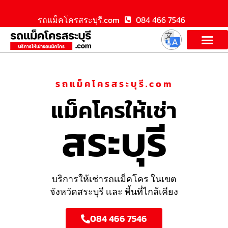
รถแม็คโครสระบุรี.com
084 466 7546
รถแม็คโครสระบุรี.com
แม็คโครให้เช่า
สระบุรี
บริการให้เช่ารถเเม็คโคร ในเขต
จังหวัดสระบุรี เเละ พี้นที่ไกล้เคียง
084 466 7546