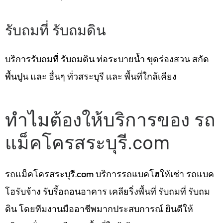
รับถมที่ รับถมดิน
บริการรับถมที่ รับถมดิน ท่อระบายน้ำ ขุดร่องสวน สกัด
พื้นปูน และ อื่นๆ ทั่วสระบุรี เเละ พื้นที่ใกล้เคียง
ทำไมต้องให้บริการของ รถ
แม็คโครสระบุรี.com
รถแม็คโครสระบุรี.com บริการรถแบคโฮให้เช่า รถแบค
โฮรับจ้าง รับรี้อถอนอาคาร เคลียริ่งพื้นที่ รับถมที่ รับถม
ดิน โดยทีมงานมืออาชีพมากประสบการณ์ ยินดีให้