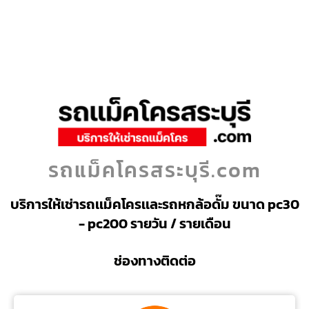
รถแม็คโครสระบุรี.com
บริการให้เช่ารถเเม็คโครเเละรถหกล้อดั๊ม ขนาด pc30
- pc200 รายวัน / รายเดือน
ช่องทางติดต่อ