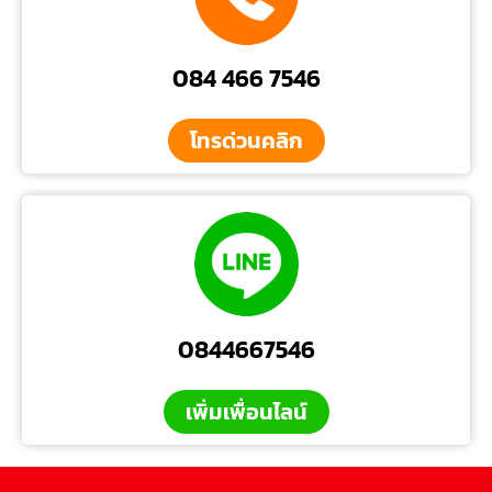
084 466 7546
โทรด่วนคลิก
0844667546
เพิ่มเพื่อนไลน์