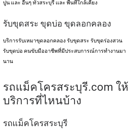
ปูน และ อื่นๆ ทั่วสระบุรี เเละ พื้นที่ใกล้เคียง
รับขุดสระ ขุดบ่อ ขุดลอกคลอง
บริการรับเหมาขุดลอกคลอง รับขุดสระ รับขุดร่องสวน
รับขุดบ่อ คนขับมืออาชีพที่มีประสบการณ์การทำงานมา
นาน
รถแม็คโครสระบุรี.com ให้
บริการที่ไหนบ้าง
รถแม็คโครสระบุรี