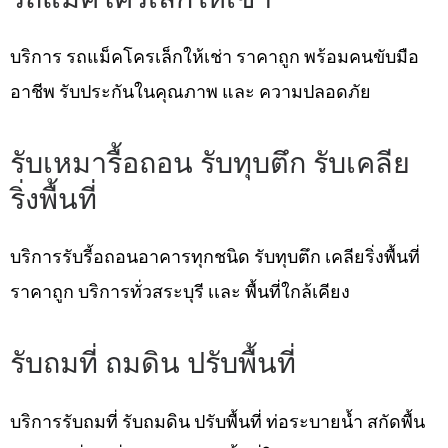
บริการ รถแม็คโครเล็กให้เช่า ราคาถูก พร้อมคนขับมือ
อาชีพ รับประกันในคุณภาพ และ ความปลอดภัย
รับเหมารื้อถอน รับทุบตึก รับเคลีย
ริ่งพื้นที่
บริการรับรี้อถอนอาคารทุกชนิด รับทุบตึก เคลียริ่งพื้นที่
ราคาถูก บริการทั่วสระบุรี เเละ พื้นที่ใกล้เคียง
รับถมที่ ถมดิน ปรับพื้นที่
บริการรับถมที่ รับถมดิน ปรับพื้นที่ ท่อระบายน้ำ สกัดพื้น