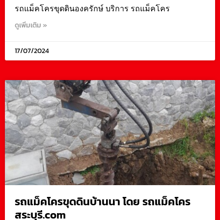
รถแม็คโครขุดดินองครักษ์ บริการ รถแม็คโคร
ดูเพิ่มเติม »
17/07/2024
รถแม็คโครขุดดินบ้านนา โดย รถแม็คโคร
สระบุรี.com