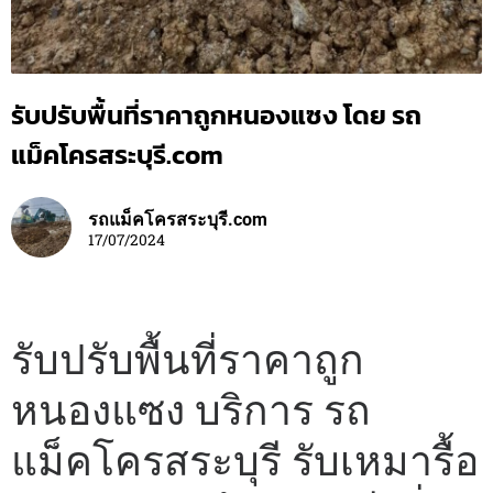
รับปรับพื้นที่ราคาถูกหนองแซง โดย รถ
แม็คโครสระบุรี.com
รถแม็คโครสระบุรี.com
17/07/2024
รับปรับพื้นที่ราคาถูก
หนองแซง บริการ รถ
แม็คโครสระบุรี รับเหมารื้อ