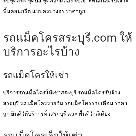
รับขุดสระ ขุดบ่อ ขุดลอกคลอง รับเจาะพื้นถนน รับเจาะ
พื้นคอนกรีต แบบครบวงจร ราคาถูก
รถแม็คโครสระบุรี.com ให้
บริการอะไรบ้าง
รถแม็คโครให้เช่า
บริการรถแม็คโครให้เช่าสระบุรี รถแม็คโครรับจ้าง
สระบุรี รถแม็คโครรายวัน รถแม็คโครรายเดือน ราคา
ถูก ยินดีให้บริการทั่วสระบุรี เเละ พื้นที่ใกล้เคียง
รถแม็คโครเล็กให้เช่า