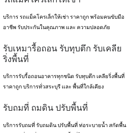
บริการ รถแม็คโครเล็กให้เช่า ราคาถูก พร้อมคนขับมือ
อาชีพ รับประกันในคุณภาพ และ ความปลอดภัย
รับเหมารื้อถอน รับทุบตึก รับเคลีย
ริ่งพื้นที่
บริการรับรี้อถอนอาคารทุกชนิด รับทุบตึก เคลียริ่งพื้นที่
ราคาถูก บริการทั่วสระบุรี เเละ พื้นที่ใกล้เคียง
รับถมที่ ถมดิน ปรับพื้นที่
บริการรับถมที่ รับถมดิน ปรับพื้นที่ ท่อระบายน้ำ สกัดพื้น