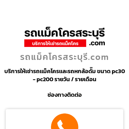
รถแม็คโครสระบุรี.com
บริการให้เช่ารถเเม็คโครเเละรถหกล้อดั๊ม ขนาด pc30
- pc200 รายวัน / รายเดือน
ช่องทางติดต่อ