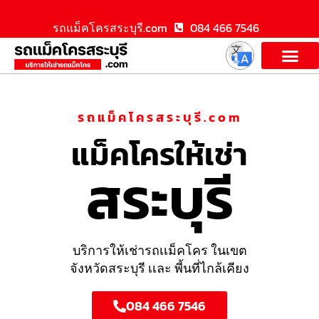
รถแม็คโครสระบุรี.com
084 466 7546
รถแม็คโครสระบุรี.com
แม็คโครให้เช่า
สระบุรี
บริการให้เช่ารถเเม็คโคร ในเขต
จังหวัดสระบุรี เเละ พี้นที่ไกล้เคียง
084 466 7546