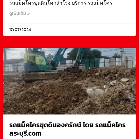
รถแม็คโครขุดดินโคกสำโรง บริการ รถแม็คโคร
ดูเพิ่มเติม »
17/07/2024
รถแม็คโครขุดดินองครักษ์ โดย รถแม็คโคร
สระบุรี.com