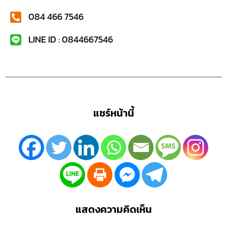
084 466 7546
LINE ID : 0844667546
แชร์หน้านี้
แสดงความคิดเห็น