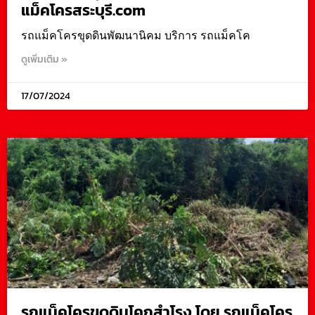
แม็คโครสระบุรี.com
รถแม็คโครขุดดินพัฒนานิคม บริการ รถแม็คโค
ดูเพิ่มเติม »
17/07/2024
รถแม็คโครขุดดินโคกสำโรง โดย รถแม็คโคร