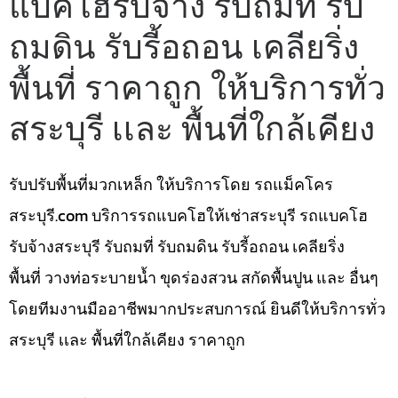
แบคโฮรับจ้าง รับถมที่ รับ
ถมดิน รับรี้อถอน เคลียริ่ง
พื้นที่ ราคาถูก ให้บริการทั่ว
สระบุรี เเละ พื้นที่ใกล้เคียง
รับปรับพื้นที่มวกเหล็ก ให้บริการโดย รถแม็คโคร
สระบุรี.com บริการรถแบคโฮให้เช่าสระบุรี รถแบคโฮ
รับจ้างสระบุรี รับถมที่ รับถมดิน รับรี้อถอน เคลียริ่ง
พื้นที่ วางท่อระบายน้ำ ขุดร่องสวน สกัดพื้นปูน และ อื่นๆ
โดยทีมงานมืออาชีพมากประสบการณ์ ยินดีให้บริการทั่ว
สระบุรี เเละ พื้นที่ใกล้เคียง ราคาถูก