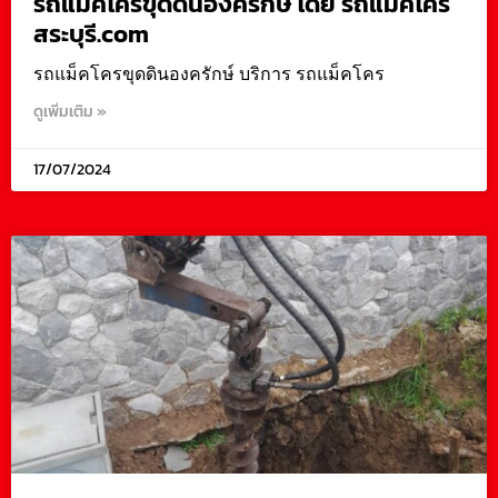
รถแม็คโครขุดดินองครักษ์ โดย รถแม็คโคร
สระบุรี.com
รถแม็คโครขุดดินองครักษ์ บริการ รถแม็คโคร
ดูเพิ่มเติม »
17/07/2024