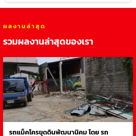
ผลงานล่าสุด
รวมผลงานล่าสุดของเรา
รถแม็คโครขุดดินพัฒนานิคม โดย รถ