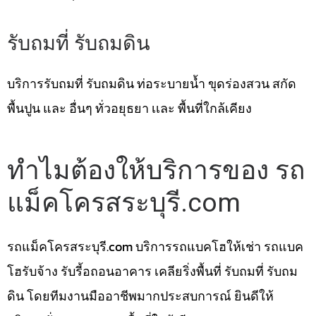
รับถมที่ รับถมดิน
บริการรับถมที่ รับถมดิน ท่อระบายน้ำ ขุดร่องสวน สกัด
พื้นปูน และ อื่นๆ ทั่วอยุธยา เเละ พื้นที่ใกล้เคียง
ทำไมต้องให้บริการของ รถ
แม็คโครสระบุรี.com
รถแม็คโครสระบุรี.com บริการรถแบคโฮให้เช่า รถแบค
โฮรับจ้าง รับรี้อถอนอาคาร เคลียริ่งพื้นที่ รับถมที่ รับถม
ดิน โดยทีมงานมืออาชีพมากประสบการณ์ ยินดีให้