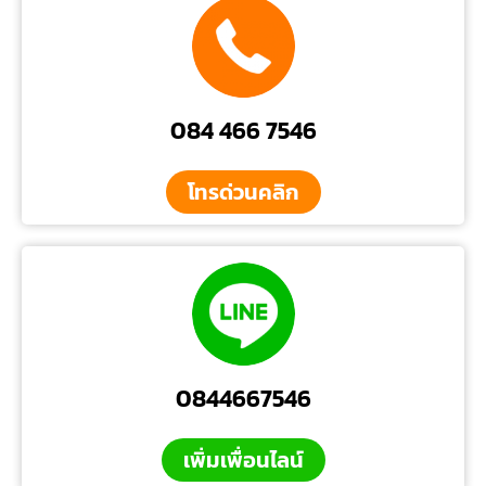
084 466 7546
โทรด่วนคลิก
0844667546
เพิ่มเพื่อนไลน์