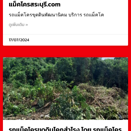
แม็คโครสระบุรี.com
รถแม็คโครขุดดินพัฒนานิคม บริการ รถแม็คโค
ดูเพิ่มเติม »
17/07/2024
รถแม็คโครขุดดินโคกสำโรง โดย รถแม็คโคร