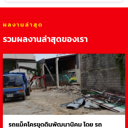
ผลงานล่าสุด
รวมผลงานล่าสุดของเรา
รถแม็คโครขุดดินพัฒนานิคม โดย รถ