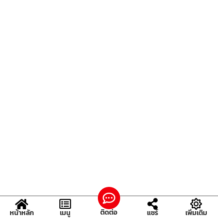
ติดต่อ
หน้าหลัก
เมนู
แชร์
เพิ่มเติม