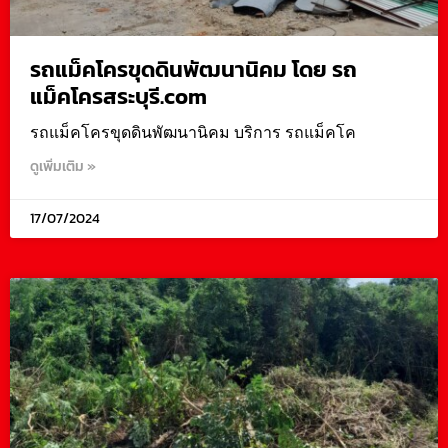
รถแม็คโครขุดดินพัฒนานิคม โดย รถ
แม็คโครสระบุรี.com
รถแม็คโครขุดดินพัฒนานิคม บริการ รถแม็คโค
ดูเพิ่มเติม »
17/07/2024