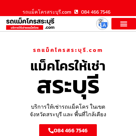
รถแม็คโครสระบุรี.com
084 466 7546
รถแม็คโครสระบุรี.com
แม็คโครให้เช่า
สระบุรี
บริการให้เช่ารถเเม็คโคร ในเขต
จังหวัดสระบุรี เเละ พี้นที่ไกล้เคียง
084 466 7546