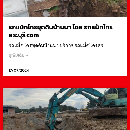
รถแม็คโครขุดดินบ้านนา โดย รถแม็คโคร
สระบุรี.com
รถแม็คโครขุดดินบ้านนา บริการ รถแม็คโครสร
ดูเพิ่มเติม »
17/07/2024