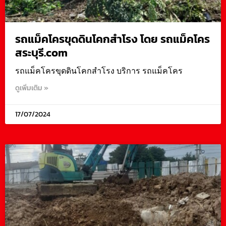
รถแม็คโครขุดดินโคกสำโรง โดย รถแม็คโคร
สระบุรี.com
รถแม็คโครขุดดินโคกสำโรง บริการ รถแม็คโคร
ดูเพิ่มเติม »
17/07/2024