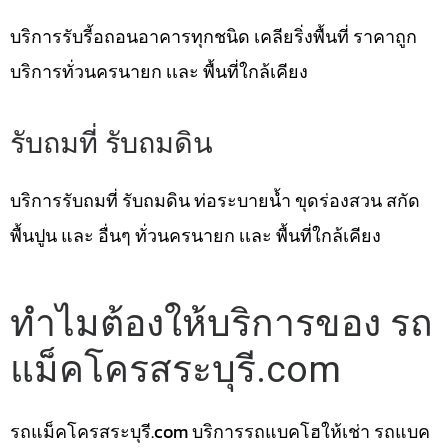
บริการรับรี้อถอนอาคารทุกชนิด เคลียริ่งพื้นที่ ราคาถูก
บริการทั่วนครนายก เเละ พื้นที่ใกล้เคียง
รับถมที่ รับถมดิน
บริการรับถมที่ รับถมดิน ท่อระบายน้ำ ขุดร่องสวน สกัด
พื้นปูน และ อื่นๆ ทั่วนครนายก เเละ พื้นที่ใกล้เคียง
ทำไมต้องให้บริการของ รถ
แม็คโครสระบุรี.com
รถแม็คโครสระบุรี.com บริการรถแบคโฮให้เช่า รถแบค