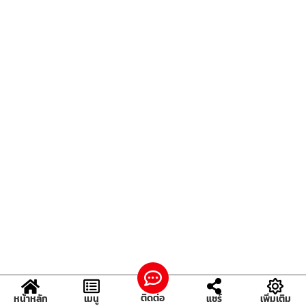
ติดต่อ
หน้าหลัก
เมนู
แชร์
เพิ่มเติม