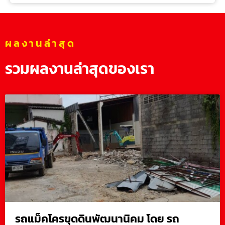
ผลงานล่าสุด
รวมผลงานล่าสุดของเรา
รถแม็คโครขุดดินพัฒนานิคม โดย รถ