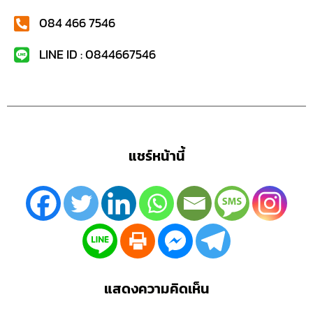
084 466 7546
LINE ID : 0844667546
แชร์หน้านี้
แสดงความคิดเห็น