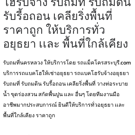
โฮรับจ้าง รับถมที่ รับถมดิน
รับรี้อถอน เคลียริ่งพื้นที่
ราคาถูก ให้บริการทั่ว
อยุธยา เเละ พื้นที่ใกล้เคียง
รับถมที่นครหลวง ให้บริการโดย รถแม็คโครสระบุรี.com
บริการรถแบคโฮให้เช่าอยุธยา รถแบคโฮรับจ้างอยุธยา
รับถมที่ รับถมดิน รับรี้อถอน เคลียริ่งพื้นที่ วางท่อระบาย
น้ำ ขุดร่องสวน สกัดพื้นปูน และ อื่นๆ โดยทีมงานมือ
อาชีพมากประสบการณ์ ยินดีให้บริการทั่วอยุธยา เเละ
พื้นที่ใกล้เคียง ราคาถูก