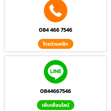
084 466 7546
โทรด่วนคลิก
0844667546
เพิ่มเพื่อนไลน์