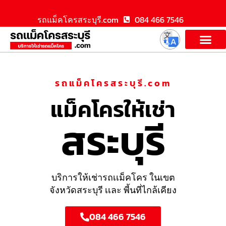
รถแม็คโครสระบุรี.com
084 466 7546
รถแม็คโครสระบุรี.com
แม็คโครให้เช่า
สระบุรี
บริการให้เช่ารถเเม็คโคร ในเขต
จังหวัดสระบุรี เเละ พี้นที่ไกล้เคียง
084 466 7546