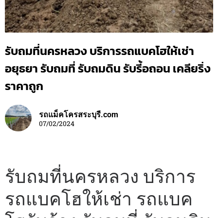
รับถมที่นครหลวง บริการรถแบคโฮให้เช่า
อยุธยา รับถมที่ รับถมดิน รับรี้อถอน เคลียริ่ง
ราคาถูก
รถแม็คโครสระบุรี.com
07/02/2024
รับถมที่นครหลวง บริการ
รถแบคโฮให้เช่า รถแบค