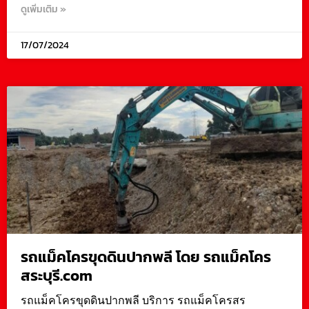
ดูเพิ่มเติม »
17/07/2024
รถแม็คโครขุดดินปากพลี โดย รถแม็คโคร
สระบุรี.com
รถแม็คโครขุดดินปากพลี บริการ รถแม็คโครสร