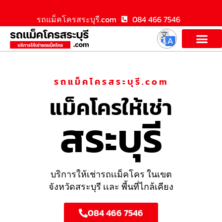
รถแม็คโครสระบุรี.com
084 466 7546
รถแม็คโครสระบุรี.com
แม็คโครให้เช่า
สระบุรี
บริการให้เช่ารถเเม็คโคร ในเขต
จังหวัดสระบุรี เเละ พี้นที่ไกล้เคียง
084 466 7546