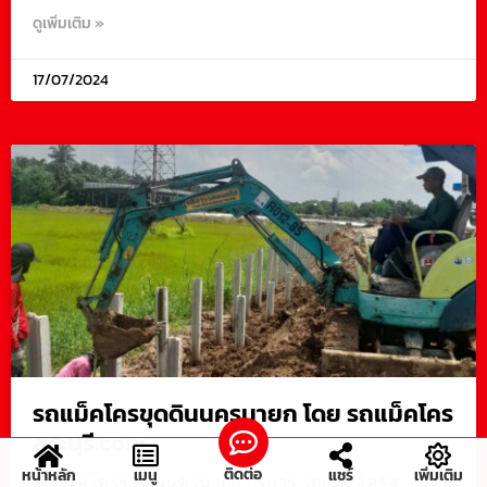
ดูเพิ่มเติม »
17/07/2024
รถแม็คโครขุดดินนครนายก โดย รถแม็คโคร
สระบุรี.com
ติดต่อ
หน้าหลัก
เมนู
แชร์
เพิ่มเติม
รถแม็คโครขุดดินนครนายก บริการ รถแม็คโครส