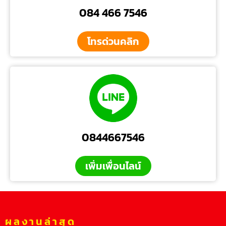
084 466 7546
โทรด่วนคลิก
0844667546
เพิ่มเพื่อนไลน์
ผลงานล่าสุด