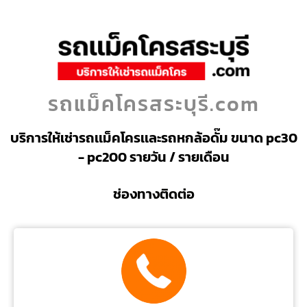
รถแม็คโครสระบุรี.com
บริการให้เช่ารถเเม็คโครเเละรถหกล้อดั๊ม ขนาด pc30
- pc200 รายวัน / รายเดือน
ช่องทางติดต่อ