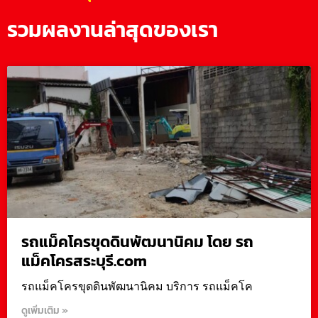
รวมผลงานล่าสุดของเรา
รถแม็คโครขุดดินพัฒนานิคม โดย รถ
แม็คโครสระบุรี.com
รถแม็คโครขุดดินพัฒนานิคม บริการ รถแม็คโค
ดูเพิ่มเติม »