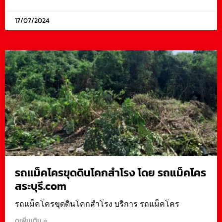
17/07/2024
รถแม็คโครขุดดินโคกสำโรง โดย รถแม็คโคร
สระบุรี.com
รถแม็คโครขุดดินโคกสำโรง บริการ รถแม็คโคร
ดูเพิ่มเติม »