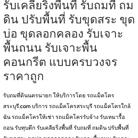
รับเคลียริ่งพื้นที่ รับถมที่ ถม
ดิน ปรับพื้นที่ รับขุดสระ ขุด
บ่อ ขุดลอกคลอง รับเจาะ
พื้นถนน รับเจาะพื้น
คอนกรีต แบบครบวงจร
ราคาถูก
รับถมที่ดินนครนายก ให้บริการโดย รถแม็คโคร
สระบุรี.com บริการ รถแม็คโครสระบุรี รถแม็คโครใกล้
ฉัน รถแม็คโครให้เช่า รถแม็คโครรับจ้าง รับเหมารื้อ
ถอน รับทุบตึก รับเคลียริ่งพื้นที่ รับถมที่ ถมดิน ปรับพื้นที่