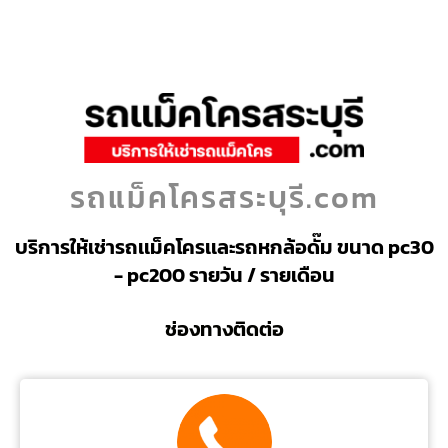
รถแม็คโครสระบุรี.com
บริการให้เช่ารถเเม็คโครเเละรถหกล้อดั๊ม ขนาด pc30
- pc200 รายวัน / รายเดือน
ช่องทางติดต่อ