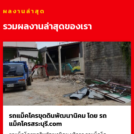
ผลงานล่าสุด
รวมผลงานล่าสุดของเรา
รถแม็คโครขุดดินพัฒนานิคม โดย รถ
แม็คโครสระบุรี.com