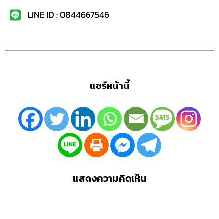
LINE ID : 0844667546
แชร์หน้านี้
แสดงความคิดเห็น