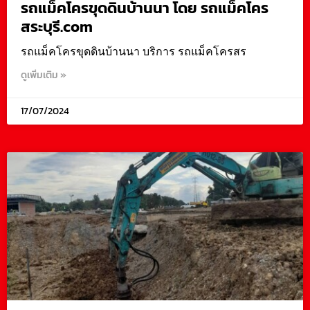
รถแม็คโครขุดดินบ้านนา โดย รถแม็คโคร
สระบุรี.com
รถแม็คโครขุดดินบ้านนา บริการ รถแม็คโครสร
ดูเพิ่มเติม »
17/07/2024