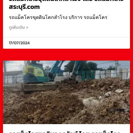
สระบุรี.com
รถแม็คโครขุดดินโคกสำโรง บริการ รถแม็คโคร
ดูเพิ่มเติม »
17/07/2024