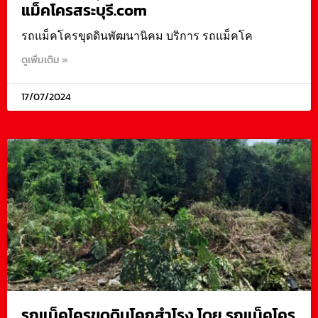
แม็คโครสระบุรี.com
รถแม็คโครขุดดินพัฒนานิคม บริการ รถแม็คโค
ดูเพิ่มเติม »
17/07/2024
รถแม็คโครขุดดินโคกสำโรง โดย รถแม็คโคร