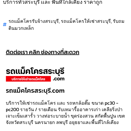
บริการทั่วสระบุรี เเละ พื้นที่ใกล้เคียง ราคาถูก
รถแม็คโครรับจ้างสระบุรี
,
รถแม็คโครให้เช่าสระบุรี
,
รับถม
ดินมวกเหล็ก
ติดต่อเรา คลิก ช่องทางที่สะดวก
รถแม็คโครสระบุรี.com
บริการให้เช่ารถเเม็คโคร เเละ รถหกล้อดั๊ม ขนาด pc30 -
pc200 รายวัน / รายเดือน รับเหมารี้ออาคารเก่า เคลียริ่งป่า
เจาะเข็มเสารั้ว วางท่อระบายน้ำ ขุดร่องสวน สกัดพื้นปูน เขต
จังหวัดสระบุรี นครนายก ลพบุรี อยุธยาเเละพี้นที่ไกล้เคียง