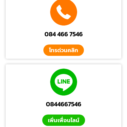
084 466 7546
โทรด่วนคลิก
0844667546
เพิ่มเพื่อนไลน์