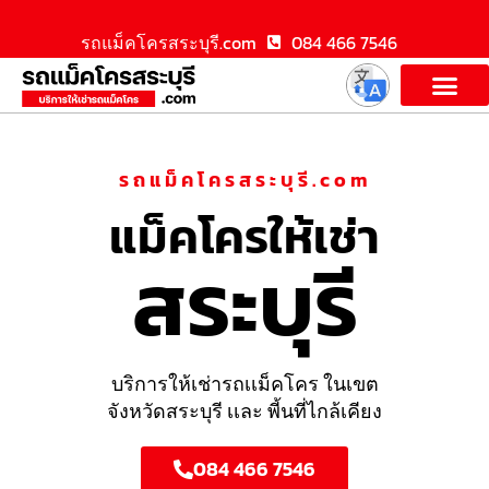
รถแม็คโครสระบุรี.com
084 466 7546
รถแม็คโครสระบุรี.com
แม็คโครให้เช่า
สระบุรี
บริการให้เช่ารถเเม็คโคร ในเขต
จังหวัดสระบุรี เเละ พี้นที่ไกล้เคียง
084 466 7546