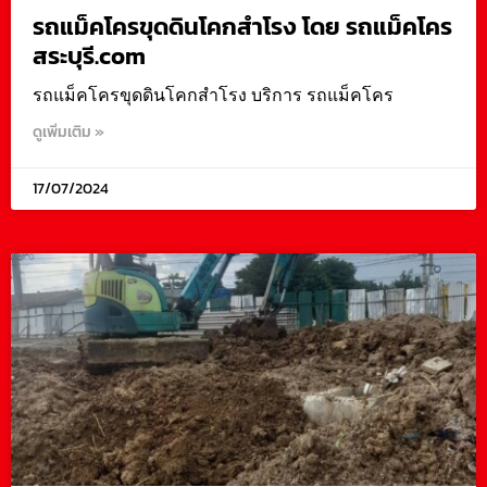
รถแม็คโครขุดดินโคกสำโรง โดย รถแม็คโคร
สระบุรี.com
รถแม็คโครขุดดินโคกสำโรง บริการ รถแม็คโคร
ดูเพิ่มเติม »
17/07/2024