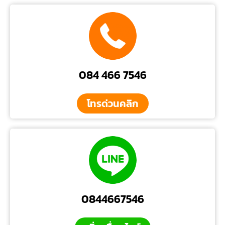
084 466 7546
โทรด่วนคลิก
0844667546