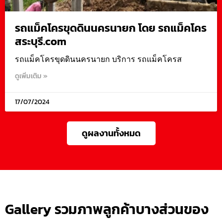
รถแม็คโครขุดดินนครนายก โดย รถแม็คโคร
สระบุรี.com
รถแม็คโครขุดดินนครนายก บริการ รถแม็คโครส
ดูเพิ่มเติม »
17/07/2024
ดูผลงานทั้งหมด
Gallery รวมภาพลูกค้าบางส่วนของ