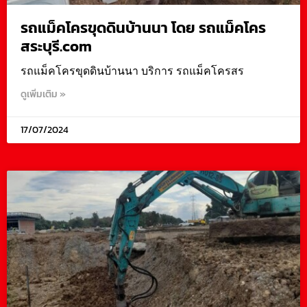
รถแม็คโครขุดดินบ้านนา โดย รถแม็คโคร
สระบุรี.com
รถแม็คโครขุดดินบ้านนา บริการ รถแม็คโครสร
ดูเพิ่มเติม »
17/07/2024