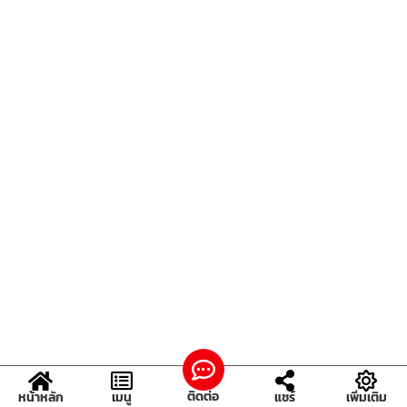
ติดต่อ
หน้าหลัก
เมนู
แชร์
เพิ่มเติม