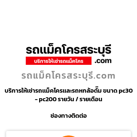
รถแม็คโครสระบุรี.com
บริการให้เช่ารถเเม็คโครเเละรถหกล้อดั๊ม ขนาด pc30
- pc200 รายวัน / รายเดือน
ช่องทางติดต่อ