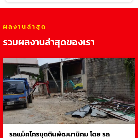
ผลงานล่าสุด
รวมผลงานล่าสุดของเรา
รถแม็คโครขุดดินพัฒนานิคม โดย รถ