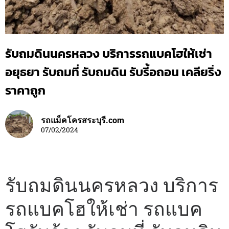
รับถมดินนครหลวง บริการรถแบคโฮให้เช่า
อยุธยา รับถมที่ รับถมดิน รับรี้อถอน เคลียริ่ง
ราคาถูก
รถแม็คโครสระบุรี.com
07/02/2024
รับถมดินนครหลวง บริการ
รถแบคโฮให้เช่า รถแบค