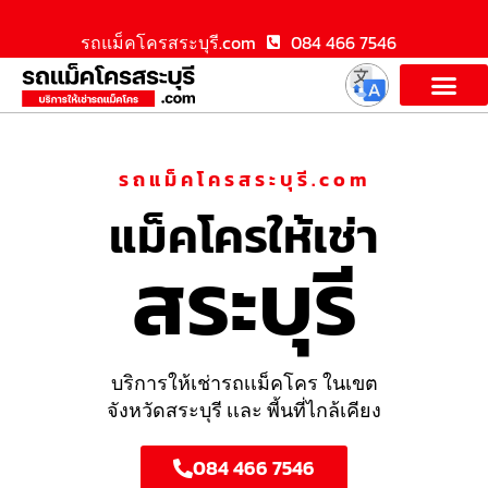
รถแม็คโครสระบุรี.com
084 466 7546
รถแม็คโครสระบุรี.com
แม็คโครให้เช่า
สระบุรี
บริการให้เช่ารถเเม็คโคร ในเขต
จังหวัดสระบุรี เเละ พี้นที่ไกล้เคียง
084 466 7546