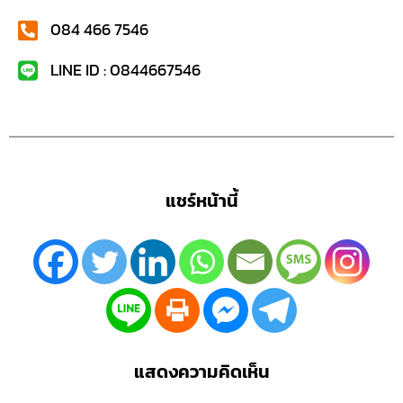
084 466 7546
LINE ID : 0844667546
แชร์หน้านี้
แสดงความคิดเห็น