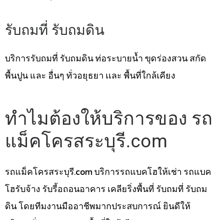
รับถมที่ รับถมดิน
บริการรับถมที่ รับถมดิน ท่อระบายน้ำ ขุดร่องสวน สกัด
พื้นปูน และ อื่นๆ ทั่วอยุธยา เเละ พื้นที่ใกล้เคียง
ทำไมต้องให้บริการของ รถ
แม็คโครสระบุรี.com
รถแม็คโครสระบุรี.com บริการรถแบคโฮให้เช่า รถแบค
โฮรับจ้าง รับรี้อถอนอาคาร เคลียริ่งพื้นที่ รับถมที่ รับถม
ดิน โดยทีมงานมืออาชีพมากประสบการณ์ ยินดีให้