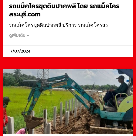
รถแม็คโครขุดดินปากพลี โดย รถแม็คโคร
สระบุรี.com
รถแม็คโครขุดดินปากพลี บริการ รถแม็คโครสร
ดูเพิ่มเติม »
17/07/2024