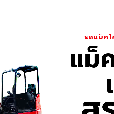
รถแม็คโ
แม็ค
สร