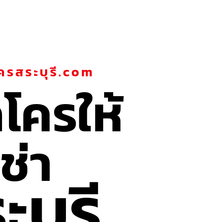
ครสระบุรี.com
โครให้
เช่า
ะบุรี