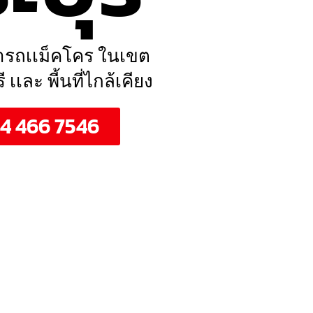
่ารถเเม็คโคร ในเขต
 เเละ พี้นที่ไกล้เคียง
4 466 7546