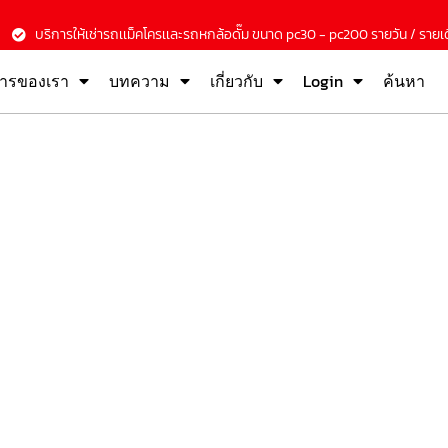
บริการให้เช่ารถเเม็คโครเเละรถหกล้อดั๊ม ขนาด pc30 - pc200 รายวัน / รายเ
การของเรา
บทความ
เกี่ยวกับ
Login
ค้นหา