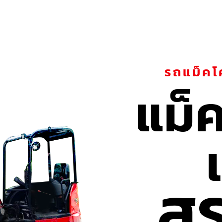
รถแม็คโ
แม็ค
สร