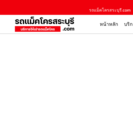
รถแม็คโครสระบุรี.com
หน้าหลัก
บริ