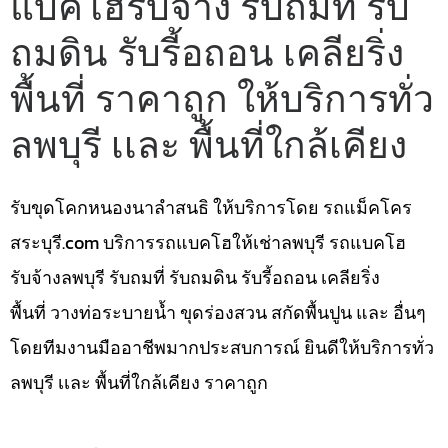
แบคโฮรับจ้าง รับถมที่ รับ
ถมดิน รับรี้อถอน เคลียริ่ง
พื้นที่ ราคาถูก ให้บริการทั่ว
ลพบุรี เเละ พื้นที่ใกล้เคียง
รับขุดโคกหนองนาลำสนธิ ให้บริการโดย รถแม็คโคร
สระบุรี.com บริการรถแบคโฮให้เช่าลพบุรี รถแบคโฮ
รับจ้างลพบุรี รับถมที่ รับถมดิน รับรี้อถอน เคลียริ่ง
พื้นที่ วางท่อระบายน้ำ ขุดร่องสวน สกัดพื้นปูน และ อื่นๆ
โดยทีมงานมืออาชีพมากประสบการณ์ ยินดีให้บริการทั่ว
ลพบุรี เเละ พื้นที่ใกล้เคียง ราคาถูก