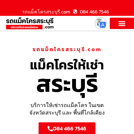
รถแม็คโครสระบุรี.com
084 466 7546
รถแม็คโครสระบุรี.com
แม็คโครให้เช่า
สระบุรี
บริการให้เช่ารถเเม็คโคร ในเขต
จังหวัดสระบุรี เเละ พี้นที่ไกล้เคียง
084 466 7546