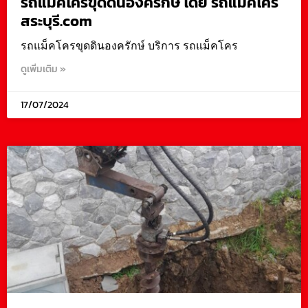
รถแม็คโครขุดดินองครักษ์ โดย รถแม็คโคร
สระบุรี.com
รถแม็คโครขุดดินองครักษ์ บริการ รถแม็คโคร
ดูเพิ่มเติม »
17/07/2024