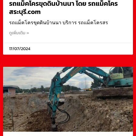
รถแม็คโครขุดดินบ้านนา โดย รถแม็คโคร
สระบุรี.com
รถแม็คโครขุดดินบ้านนา บริการ รถแม็คโครสร
ดูเพิ่มเติม »
17/07/2024