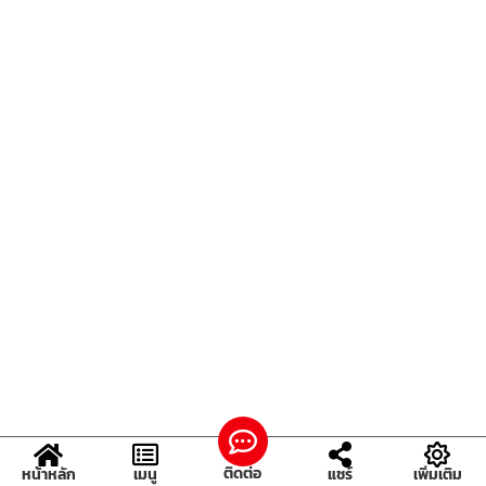
ติดต่อ
หน้าหลัก
เมนู
แชร์
เพิ่มเติม