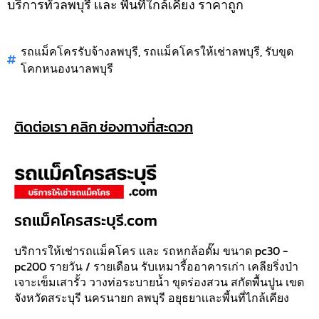
บริการทั่วลพบุรี เเละ พื้นที่ใกล้เคียง ราคาถูก
รถแม็คโครรับจ้างลพบุรี
,
รถแม็คโครให้เช่าลพบุรี
,
รับขุด
โคกหนองนาลพบุรี
ติดต่อเรา คลิก ช่องทางที่สะดวก
รถแม็คโครสระบุรี.com
บริการให้เช่ารถเเม็คโคร เเละ รถหกล้อดั๊ม ขนาด pc30 -
pc200 รายวัน / รายเดือน รับเหมารี้ออาคารเก่า เคลียริ่งป่า
เจาะเข็มเสารั้ว วางท่อระบายน้ำ ขุดร่องสวน สกัดพื้นปูน เขต
จังหวัดสระบุรี นครนายก ลพบุรี อยุธยาเเละพี้นที่ไกล้เคียง