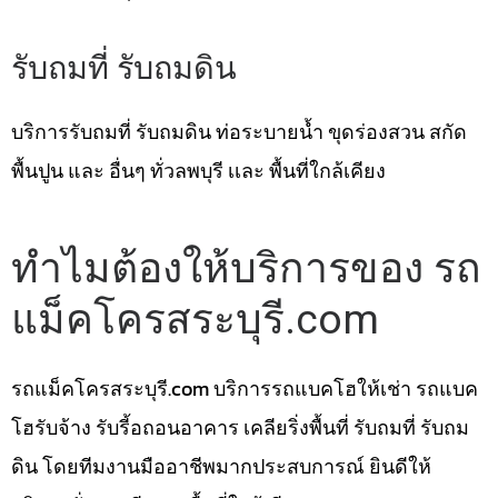
รับถมที่ รับถมดิน
บริการรับถมที่ รับถมดิน ท่อระบายน้ำ ขุดร่องสวน สกัด
พื้นปูน และ อื่นๆ ทั่วลพบุรี เเละ พื้นที่ใกล้เคียง
ทำไมต้องให้บริการของ รถ
แม็คโครสระบุรี.com
รถแม็คโครสระบุรี.com บริการรถแบคโฮให้เช่า รถแบค
โฮรับจ้าง รับรี้อถอนอาคาร เคลียริ่งพื้นที่ รับถมที่ รับถม
ดิน โดยทีมงานมืออาชีพมากประสบการณ์ ยินดีให้