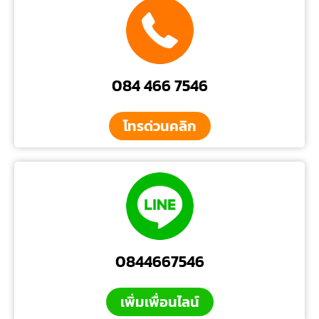
084 466 7546
โทรด่วนคลิก
0844667546
เพิ่มเพื่อนไลน์