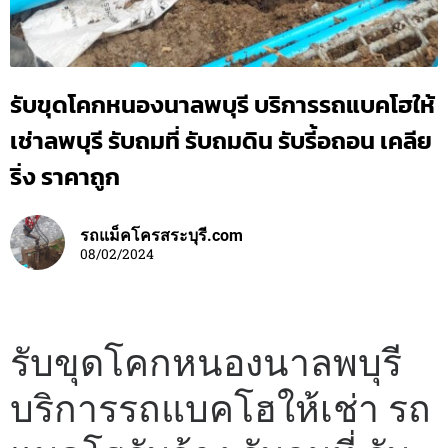
รับขุดโคกหนองนาลพบุรี บริการรถแบคโฮให้
เช่าลพบุรี รับถมที่ รับถมดิน รับรี้อถอน เคลีย
ริ่ง ราคาถูก
รถแม็คโครสระบุรี.com
08/02/2024
รับขุดโคกหนองนาลพบุรี
บริการรถแบคโฮให้เช่า รถ