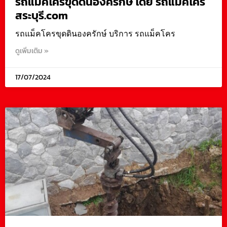
รถแม็คโครขุดดินองครักษ์ โดย รถแม็คโคร
สระบุรี.com
รถแม็คโครขุดดินองครักษ์ บริการ รถแม็คโคร
ดูเพิ่มเติม »
17/07/2024