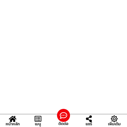
ติดต่อ
หน้าหลัก
เมนู
แชร์
เพิ่มเติม