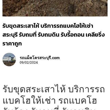
รับขุดสระเสาไห้ บริการรถแบคโฮให้เช่า
สระบุรี รับถมที่ รับถมดิน รับรี้อถอน เคลียริ่ง
ราคาถูก
รถแม็คโครสระบุรี.com
09/02/2024
รับขุดสระเสาไห้ บริการรถ
แบคโฮให้เช่า รถแบคโฮ