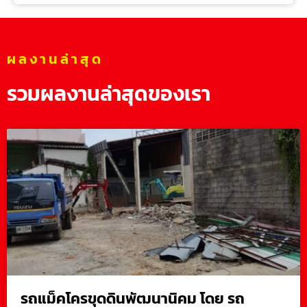
ผลงานล่าสุด
รวมผลงานล่าสุดของเรา
รถแม็คโครขุดดินพัฒนานิคม โดย รถ