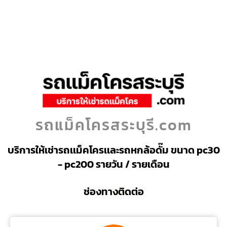
รถแม็คโครสระบุรี.com
บริการให้เช่ารถเเม็คโครเเละรถหกล้อดั๊ม ขนาด pc30
- pc200 รายวัน / รายเดือน
ช่องทางติดต่อ