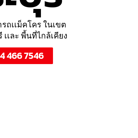
่ารถเเม็คโคร ในเขต
 เเละ พี้นที่ไกล้เคียง
4 466 7546