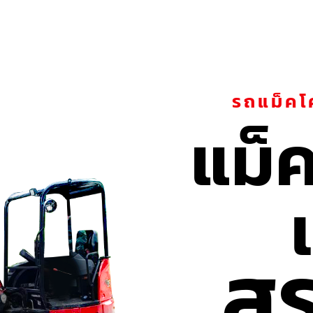
รถแม็คโ
แม็ค
สร