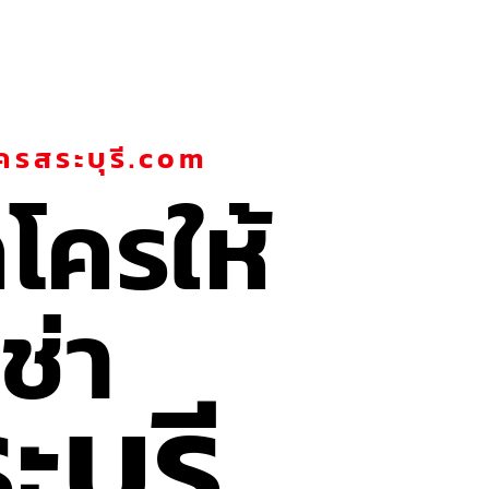
ครสระบุรี.com
โครให้
เช่า
ะบุรี