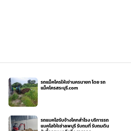
รถแม็คโครให้เช่านครนายก โดย รถ
แม็คโครสระบุรี.com
รถแบคโฮรับจ้างโคกสำโรง บริการรถ
แบคโฮให้เช่าลพบุรี รับถมที่ รับถมดิน