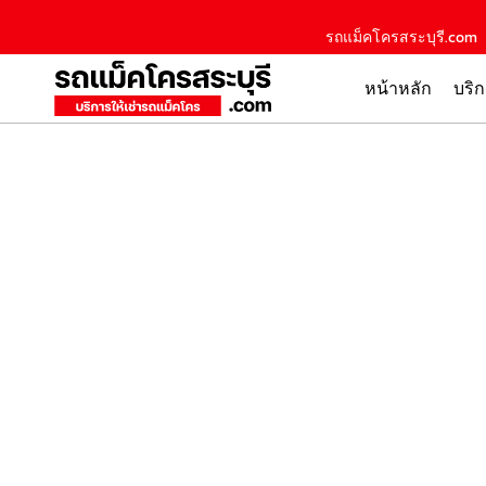
รถแม็คโครสระบุรี.com
หน้าหลัก
บริ