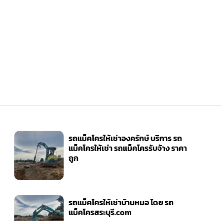
รถแม็คโครให้เช่าองครักษ์ บริการ รถ
แม็คโครให้เช่า รถแม็คโครรับจ้าง ราคา
ถูก
รถแม็คโครให้เช่าบ้านหมอ โดย รถ
แม็คโครสระบุรี.com