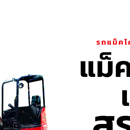
รถแม็คโ
แม็ค
สร