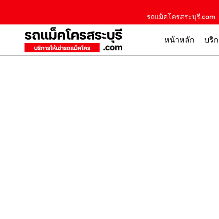
รถแม็คโครสระบุรี.com
หน้าหลัก
บริ