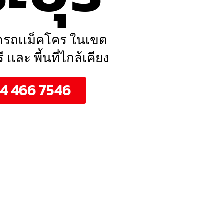
่ารถเเม็คโคร ในเขต
 เเละ พี้นที่ไกล้เคียง
4 466 7546