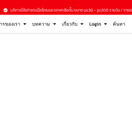
บริการให้เช่ารถเเม็คโครเเละรถหกล้อดั๊ม ขนาด pc30 - pc200 รายวัน / รายเ
การของเรา
บทความ
เกี่ยวกับ
Login
ค้นหา