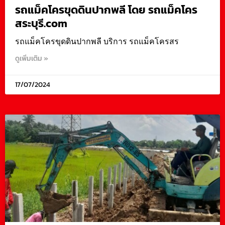
รถแม็คโครขุดดินปากพลี โดย รถแม็คโคร
สระบุรี.com
รถแม็คโครขุดดินปากพลี บริการ รถแม็คโครสร
ดูเพิ่มเติม »
17/07/2024