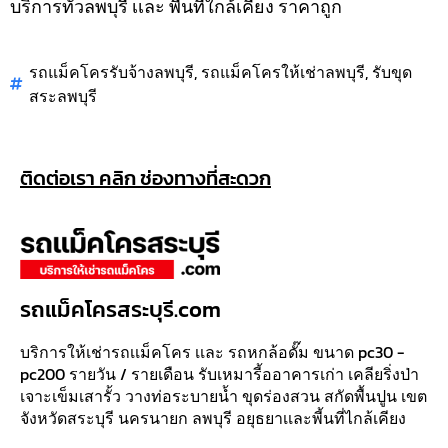
บริการทั่วลพบุรี เเละ พื้นที่ใกล้เคียง ราคาถูก
รถแม็คโครรับจ้างลพบุรี
,
รถแม็คโครให้เช่าลพบุรี
,
รับขุด
สระลพบุรี
ติดต่อเรา คลิก ช่องทางที่สะดวก
รถแม็คโครสระบุรี.com
บริการให้เช่ารถเเม็คโคร เเละ รถหกล้อดั๊ม ขนาด pc30 -
pc200 รายวัน / รายเดือน รับเหมารี้ออาคารเก่า เคลียริ่งป่า
เจาะเข็มเสารั้ว วางท่อระบายน้ำ ขุดร่องสวน สกัดพื้นปูน เขต
จังหวัดสระบุรี นครนายก ลพบุรี อยุธยาเเละพี้นที่ไกล้เคียง