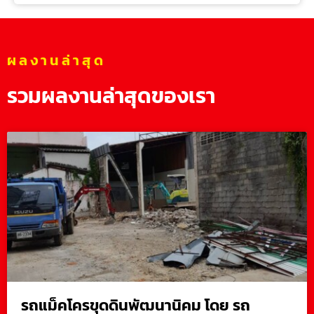
ผลงานล่าสุด
รวมผลงานล่าสุดของเรา
รถแม็คโครขุดดินพัฒนานิคม โดย รถ