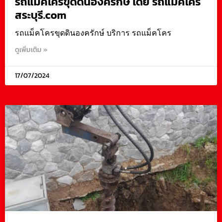
รถแม็คโครขุดดินองครักษ์ โดย รถแม็คโคร
สระบุรี.com
รถแม็คโครขุดดินองครักษ์ บริการ รถแม็คโคร
ดูเพิ่มเติม »
17/07/2024