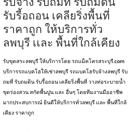
รับจ้าง รับถมที่ รับถมดิน
รับรี้อถอน เคลียริ่งพื้นที่
ราคาถูก ให้บริการทั่ว
ลพบุรี เเละ พื้นที่ใกล้เคียง
รับขุดสระลพบุรี ให้บริการโดย รถแม็คโครสระบุรี.com
บริการรถแบคโฮให้เช่าลพบุรี รถแบคโฮรับจ้างลพบุรี รับ
ถมที่ รับถมดิน รับรี้อถอน เคลียริ่งพื้นที่ วางท่อระบายน้ำ
ขุดร่องสวน สกัดพื้นปูน และ อื่นๆ โดยทีมงานมืออาชีพ
มากประสบการณ์ ยินดีให้บริการทั่วลพบุรี เเละ พื้นที่ใกล้
เคียง ราคาถูก