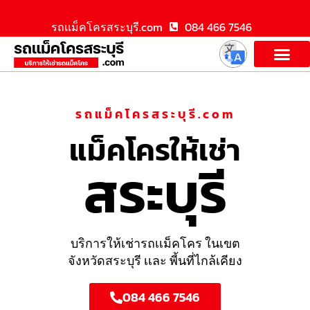
รถแม็คโครสระบุรี.com
084 466 7546
รถแม็คโครสระบุรี.com
แม็คโครให้เช่า
สระบุรี
บริการให้เช่ารถเเม็คโคร ในเขต
จังหวัดสระบุรี เเละ พี้นที่ไกล้เคียง
084 466 7546