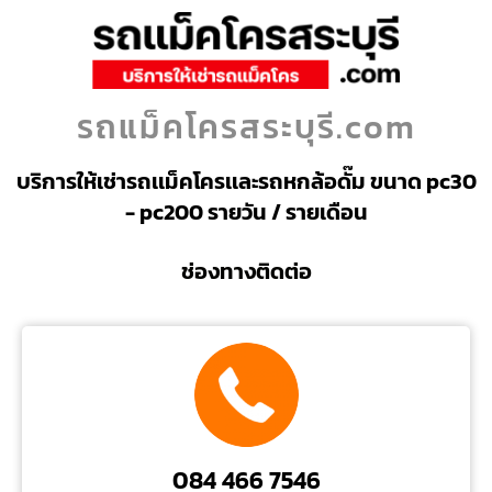
รถแม็คโครสระบุรี.com
บริการให้เช่ารถเเม็คโครเเละรถหกล้อดั๊ม ขนาด pc30
- pc200 รายวัน / รายเดือน
ช่องทางติดต่อ
084 466 7546