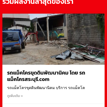
รวมผลงานล่าสุดของเรา
รถแม็คโครขุดดินพัฒนานิคม โดย รถ
แม็คโครสระบุรี.com
รถแม็คโครขุดดินพัฒนานิคม บริการ รถแม็คโค
ดูเพิ่มเติม »