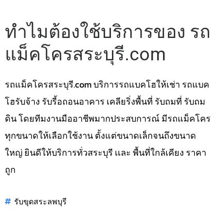
ทำไมต้องใช้บริการของ รถ
แม็คโครสระบุรี.com
รถแม็คโครสระบุรี.com บริการรถแบคโฮให้เช่า รถแบค
โฮรับจ้าง รับรี้อถอนอาคาร เคลียริ่งพื้นที่ รับถมที่ รับถม
ดิน โดยทีมงานมืออาชีพมากประสบการณ์ มีรถแม็คโคร
ทุกขนาดให้เลือกใช้งาน ตั้งแต่ขนาดเล็กจนถึงขนาด
ใหญ่ ยินดีให้บริการทั่วสระบุรี เเละ พื้นที่ใกล้เคียง ราคา
ถูก
รับขุดสระลพบุรี