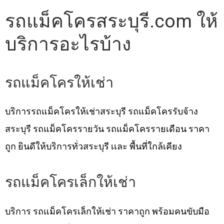
รถแม็คโครสระบุรี.com ให้
บริการอะไรบ้าง
รถแม็คโครให้เช่า
บริการรถแม็คโครให้เช่าสระบุรี รถแม็คโครรับจ้าง
สระบุรี รถแม็คโครรายวัน รถแม็คโครรายเดือน ราคา
ถูก ยินดีให้บริการทั่วสระบุรี เเละ พื้นที่ใกล้เคียง
รถแม็คโครเล็กให้เช่า
บริการ รถแม็คโครเล็กให้เช่า ราคาถูก พร้อมคนขับมือ