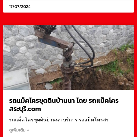
17/07/2024
รถแม็คโครขุดดินบ้านนา โดย รถแม็คโคร
สระบุรี.com
รถแม็คโครขุดดินบ้านนา บริการ รถแม็คโครสร
ดูเพิ่มเติม »