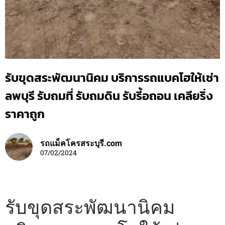
รถแม็คโครขุดดินองครักษ์ โดย รถแม็คโคร
สระบุรี.com
รถแม็คโครขุดดินองครักษ์ บริการ รถแม็คโคร
ดูเพิ่มเติม »
17/07/2024