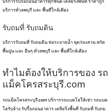
รถแม็คโครขุดดินนครนายก โดย รถแม็คโคร
สระบุรี.com
รถแม็คโครขุดดินนครนายก บริการ รถแม็คโครส
ดูเพิ่มเติม »
17/07/2024
ดูผลงานทั้งหมด
Gallery รวมภาพลูกค้าบางส่วนของ
เรา