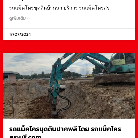
รถแม็คโครขุดดินบ้านนา บริการ รถแม็คโครสร
ดูเพิ่มเติม »
17/07/2024
รถแม็คโครขุดดินปากพลี โดย รถแม็คโคร
สระบุรี.com