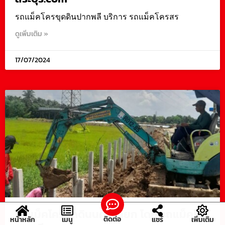
รถแม็คโครขุดดินปากพลี บริการ รถแม็คโครสร
ดูเพิ่มเติม »
17/07/2024
รถแม็คโครขุดดินนครนายก โดย รถแม็คโคร
ติดต่อ
หน้าหลัก
เมนู
แชร์
เพิ่มเติม