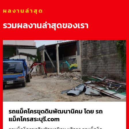
ผลงานล่าสุด
รวมผลงานล่าสุดของเรา
รถแม็คโครขุดดินพัฒนานิคม โดย รถ
แม็คโครสระบุรี.com