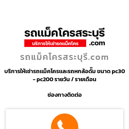
รถแม็คโครสระบุรี.com
บริการให้เช่ารถเเม็คโครเเละรถหกล้อดั๊ม ขนาด pc30
- pc200 รายวัน / รายเดือน
ช่องทางติดต่อ