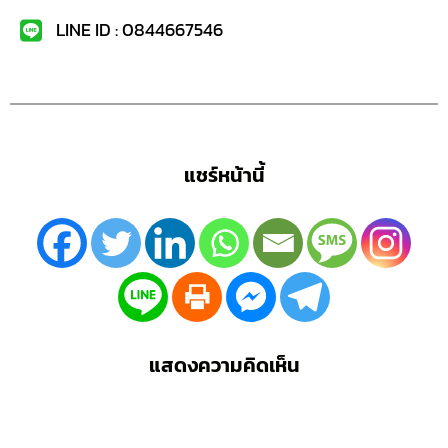
LINE ID : 0844667546
แชร์หน้านี้
แสดงความคิดเห็น