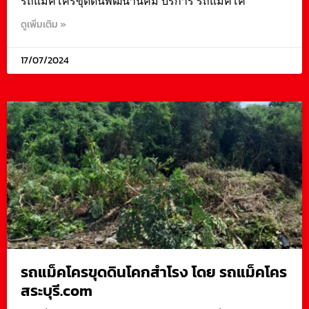
รถแม็คโครขุดดินพัฒนานิคม บริการ รถแม็คโค
ดูเพิ่มเติม »
17/07/2024
รถแม็คโครขุดดินโคกสำโรง โดย รถแม็คโคร
สระบุรี.com