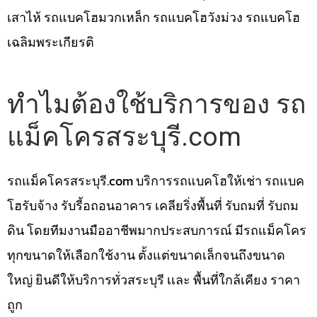
เสาไห้ รถแบคโฮมวกเหล็ก รถแบคโฮวังม่วง รถแบคโฮ
เฉลิมพระเกียรติ
ทำไมต้องใช้บริการของ รถ
แม็คโครสระบุรี.com
รถแม็คโครสระบุรี.com บริการรถแบคโฮให้เช่า รถแบค
โฮรับจ้าง รับรี้อถอนอาคาร เคลียริ่งพื้นที่ รับถมที่ รับถม
ดิน โดยทีมงานมืออาชีพมากประสบการณ์ มีรถแม็คโคร
ทุกขนาดให้เลือกใช้งาน ตั้งแต่ขนาดเล็กจนถึงขนาด
ใหญ่ ยินดีให้บริการทั่วสระบุรี เเละ พื้นที่ใกล้เคียง ราคา
ถูก