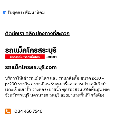
รับขุดสระพัฒนานิคม
ติดต่อเรา คลิก ช่องทางที่สะดวก
รถแม็คโครสระบุรี.com
บริการให้เช่ารถเเม็คโคร เเละ รถหกล้อดั๊ม ขนาด pc30 -
pc200 รายวัน / รายเดือน รับเหมารี้ออาคารเก่า เคลียริ่งป่า
เจาะเข็มเสารั้ว วางท่อระบายน้ำ ขุดร่องสวน สกัดพื้นปูน เขต
จังหวัดสระบุรี นครนายก ลพบุรี อยุธยาเเละพี้นที่ไกล้เคียง
084 466 7546