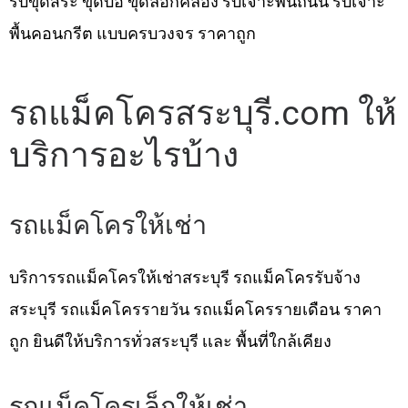
รับขุดสระ ขุดบ่อ ขุดลอกคลอง รับเจาะพื้นถนน รับเจาะ
พื้นคอนกรีต แบบครบวงจร ราคาถูก
รถแม็คโครสระบุรี.com ให้
บริการอะไรบ้าง
รถแม็คโครให้เช่า
บริการรถแม็คโครให้เช่าสระบุรี รถแม็คโครรับจ้าง
สระบุรี รถแม็คโครรายวัน รถแม็คโครรายเดือน ราคา
ถูก ยินดีให้บริการทั่วสระบุรี เเละ พื้นที่ใกล้เคียง
รถแม็คโครเล็กให้เช่า