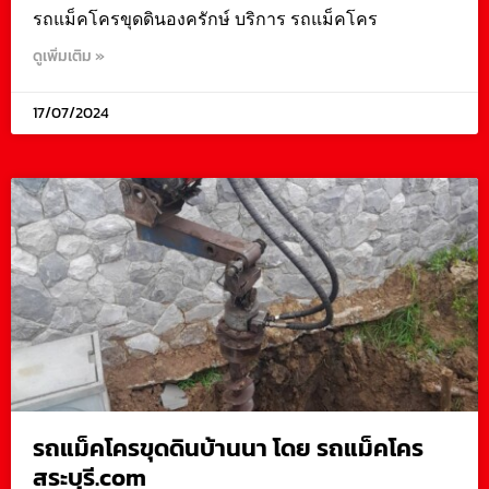
รถแม็คโครขุดดินองครักษ์ บริการ รถแม็คโคร
ดูเพิ่มเติม »
17/07/2024
รถแม็คโครขุดดินบ้านนา โดย รถแม็คโคร
สระบุรี.com