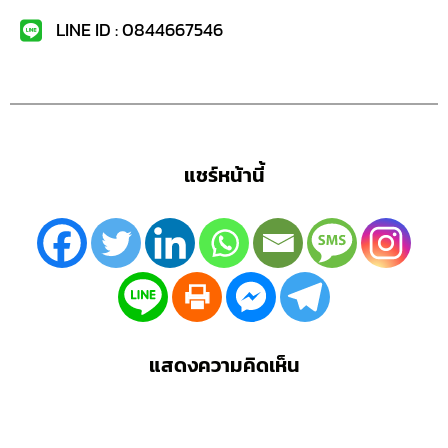
LINE ID : 0844667546
แชร์หน้านี้
แสดงความคิดเห็น