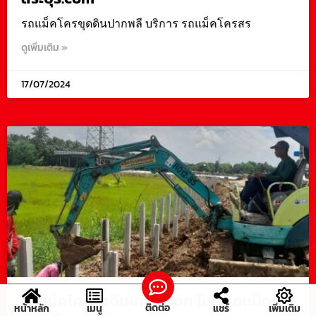
รถแม็คโครขุดดินปากพลี บริการ รถแม็คโครสร
ดูเพิ่มเติม »
17/07/2024
รถแม็คโครขุดดินนครนายก โดย รถแม็คโคร
ติดต่อ
หน้าหลัก
เมนู
แชร์
เพิ่มเติม