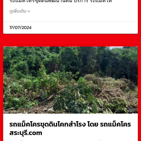
รถแม็คโครขุดดินพัฒนานิคม บริการ รถแม็คโค
ดูเพิ่มเติม »
17/07/2024
รถแม็คโครขุดดินโคกสำโรง โดย รถแม็คโคร
สระบุรี.com