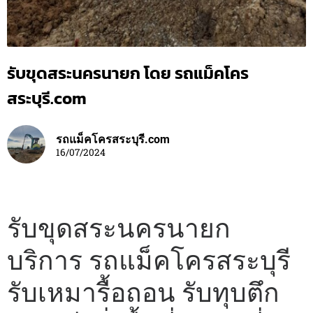
รับขุดสระนครนายก โดย รถแม็คโคร
สระบุรี.com
รถแม็คโครสระบุรี.com
16/07/2024
รับขุดสระนครนายก
บริการ รถแม็คโครสระบุรี
รับเหมารื้อถอน รับทุบตึก