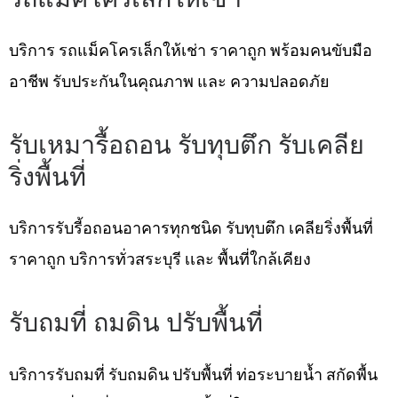
บริการ รถแม็คโครเล็กให้เช่า ราคาถูก พร้อมคนขับมือ
อาชีพ รับประกันในคุณภาพ และ ความปลอดภัย
รับเหมารื้อถอน รับทุบตึก รับเคลีย
ริ่งพื้นที่
บริการรับรี้อถอนอาคารทุกชนิด รับทุบตึก เคลียริ่งพื้นที่
ราคาถูก บริการทั่วสระบุรี เเละ พื้นที่ใกล้เคียง
รับถมที่ ถมดิน ปรับพื้นที่
บริการรับถมที่ รับถมดิน ปรับพื้นที่ ท่อระบายน้ำ สกัดพื้น