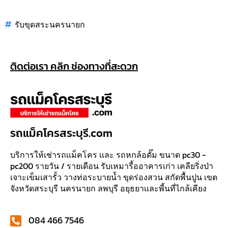
รับขุดสระนครนายก
ติดต่อเรา คลิก ช่องทางที่สะดวก
รถแม็คโครสระบุรี.com
บริการให้เช่ารถเเม็คโคร เเละ รถหกล้อดั๊ม ขนาด pc30 -
pc200 รายวัน / รายเดือน รับเหมารี้ออาคารเก่า เคลียริ่งป่า
เจาะเข็มเสารั้ว วางท่อระบายน้ำ ขุดร่องสวน สกัดพื้นปูน เขต
จังหวัดสระบุรี นครนายก ลพบุรี อยุธยาเเละพี้นที่ไกล้เคียง
084 466 7546