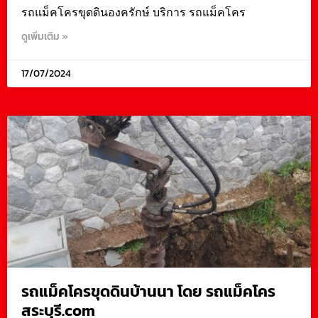
รถแม็คโครขุดดินองครักษ์ บริการ รถแม็คโคร
ดูเพิ่มเติม »
17/07/2024
รถแม็คโครขุดดินบ้านนา โดย รถแม็คโคร
สระบุรี.com