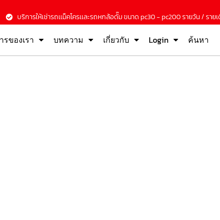
บริการให้เช่ารถเเม็คโครเเละรถหกล้อดั๊ม ขนาด pc30 - pc200 รายวัน / รายเ
การของเรา
บทความ
เกี่ยวกับ
Login
ค้นหา