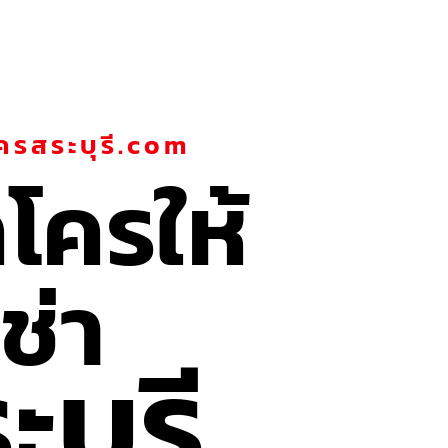
ครสระบุรี.com
โครให้
เช่า
ะบุรี