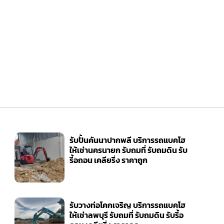
รับปั้นคันนาปากพลี บริการรถแบคโฮ
ให้เช่านครนายก รับถมที่ รับถมดิน รับ
รี้อถอน เคลียริ่ง ราคาถูก
รับวางท่อโคกเจริญ บริการรถแบคโฮ
ให้เช่าลพบุรี รับถมที่ รับถมดิน รับรี้อ