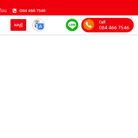
ดือน
084 466 7546
Call
เมนู
084 466 7546