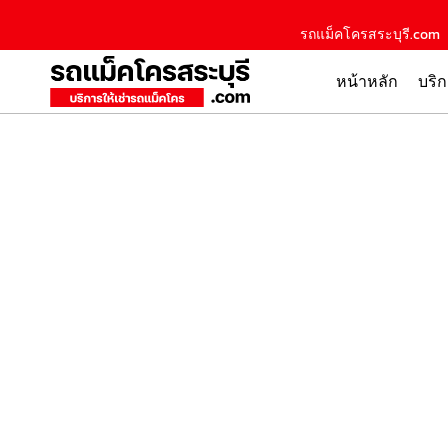
รถแม็คโครสระบุรี.com
หน้าหลัก
บริ