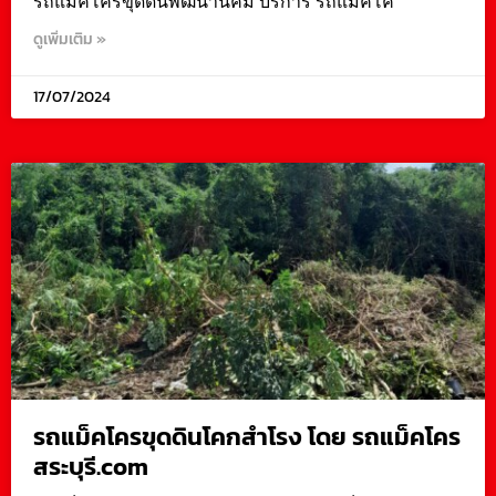
รถแม็คโครขุดดินพัฒนานิคม บริการ รถแม็คโค
ดูเพิ่มเติม »
17/07/2024
รถแม็คโครขุดดินโคกสำโรง โดย รถแม็คโคร
สระบุรี.com