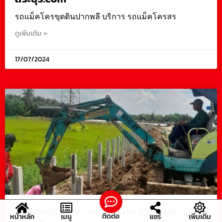
รถแม็คโครขุดดินปากพลี บริการ รถแม็คโครสร
ดูเพิ่มเติม »
17/07/2024
รถแม็คโครขุดดินนครนายก โดย รถแม็คโคร
ติดต่อ
หน้าหลัก
เมนู
แชร์
เพิ่มเติม