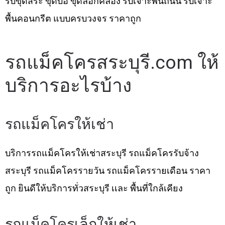
รับขุดสระ ขุดบ่อ ขุดลอกคลอง รับเจาะพื้นถนน รับเจาะ
พื้นคอนกรีต แบบครบวงจร ราคาถูก
รถแม็คโครสระบุรี.com ให้
บริการอะไรบ้าง
รถแม็คโครให้เช่า
บริการรถแม็คโครให้เช่าสระบุรี รถแม็คโครรับจ้าง
สระบุรี รถแม็คโครรายวัน รถแม็คโครรายเดือน ราคา
ถูก ยินดีให้บริการทั่วสระบุรี เเละ พื้นที่ใกล้เคียง
รถแม็คโครเล็กให้เช่า