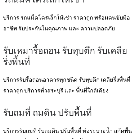
บริการ รถแม็คโครเล็กให้เช่า ราคาถูก พร้อมคนขับมือ
อาชีพ รับประกันในคุณภาพ และ ความปลอดภัย
รับเหมารื้อถอน รับทุบตึก รับเคลีย
ริ่งพื้นที่
บริการรับรี้อถอนอาคารทุกชนิด รับทุบตึก เคลียริ่งพื้นที่
ราคาถูก บริการทั่วสระบุรี เเละ พื้นที่ใกล้เคียง
รับถมที่ ถมดิน ปรับพื้นที่
บริการรับถมที่ รับถมดิน ปรับพื้นที่ ท่อระบายน้ำ สกัดพื้น