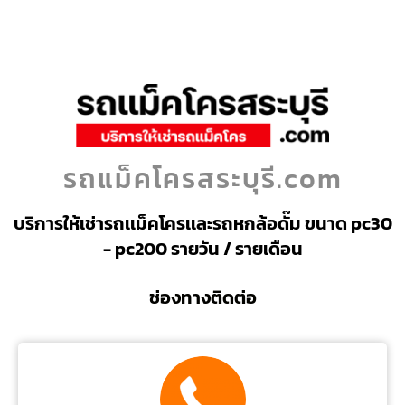
รถแม็คโครสระบุรี.com
บริการให้เช่ารถเเม็คโครเเละรถหกล้อดั๊ม ขนาด pc30
- pc200 รายวัน / รายเดือน
ช่องทางติดต่อ