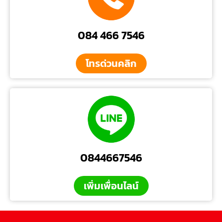
084 466 7546
โทรด่วนคลิก
0844667546
เพิ่มเพื่อนไลน์