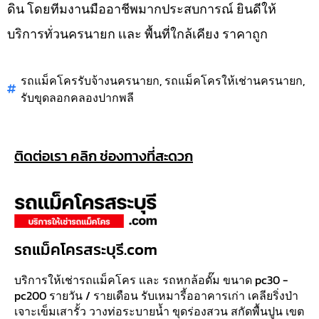
pc200 รายวัน / รายเดือน รับเหมารี้ออาคารเก่า เคลียริ่งป่า
เจาะเข็มเสารั้ว วางท่อระบายน้ำ ขุดร่องสวน สกัดพื้นปูน เขต
จังหวัดสระบุรี นครนายก ลพบุรี อยุธยาเเละพี้นที่ไกล้เคียง
084 466 7546
LINE ID : 0844667546
แชร์หน้านี้