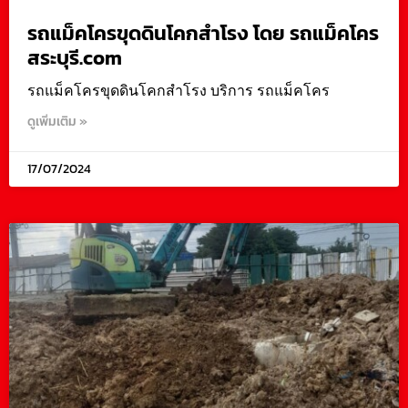
รถแม็คโครขุดดินองครักษ์ โดย รถแม็คโคร
สระบุรี.com
รถแม็คโครขุดดินองครักษ์ บริการ รถแม็คโคร
ดูเพิ่มเติม »
17/07/2024