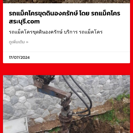
รถแม็คโครขุดดินบ้านนา โดย รถแม็คโคร
สระบุรี.com
รถแม็คโครขุดดินบ้านนา บริการ รถแม็คโครสร
ดูเพิ่มเติม »
17/07/2024