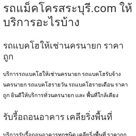
บริการรับรี้อถอนอาคารทุกชนิด เคลียริ่งพื้นที่ ราคาถูก
บริการทั่วนครนายก เเละ พื้นที่ใกล้เคียง
รับถมที่ รับถมดิน
บริการรับถมที่ รับถมดิน ท่อระบายน้ำ ขุดร่องสวน สกัด
พื้นปูน และ อื่นๆ ทั่วนครนายก เเละ พื้นที่ใกล้เคียง
ทำไมต้องให้บริการของ รถ
แม็คโครสระบุรี.com
รถแม็คโครสระบุรี.com บริการรถแบคโฮให้เช่า รถแบค