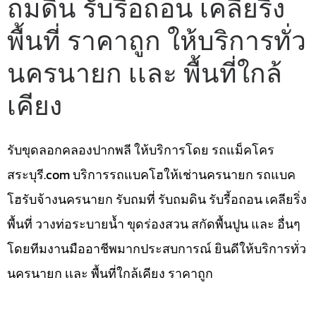
รถแม็คโครสระบุรี.com ให้
บริการอะไรบ้าง
รถแบคโฮให้เช่านครนายก ราคา
ถูก
บริการรถแบคโฮให้เช่านครนายก รถแบคโฮรับจ้าง
นครนายก รถแบคโฮรายวัน รถแบคโฮรายเดือน ราคา
ถูก ยินดีให้บริการทั่วนครนายก เเละ พื้นที่ใกล้เคียง
รับรี้อถอนอาคาร เคลียริ่งพื้นที่