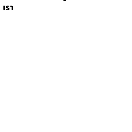
ติดต่อ
หน้าหลัก
เมนู
แชร์
เพิ่มเติม