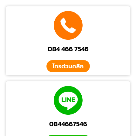
0844667546
เพิ่มเพื่อนไลน์
ผลงานล่าสุด
รวมผลงานล่าสุดของเรา