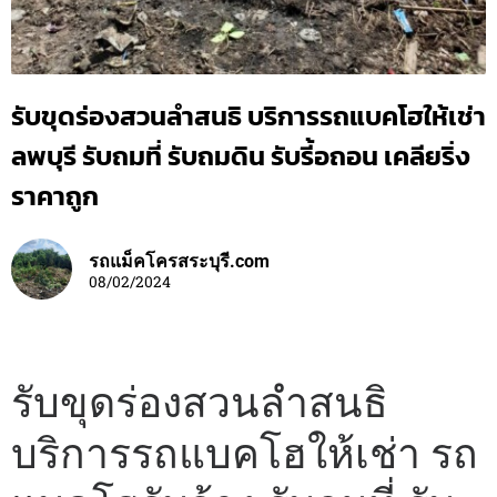
รับขุดร่องสวนลำสนธิ บริการรถแบคโฮให้เช่า
ลพบุรี รับถมที่ รับถมดิน รับรี้อถอน เคลียริ่ง
ราคาถูก
รถแม็คโครสระบุรี.com
08/02/2024
รับขุดร่องสวนลำสนธิ
บริการรถแบคโฮให้เช่า รถ