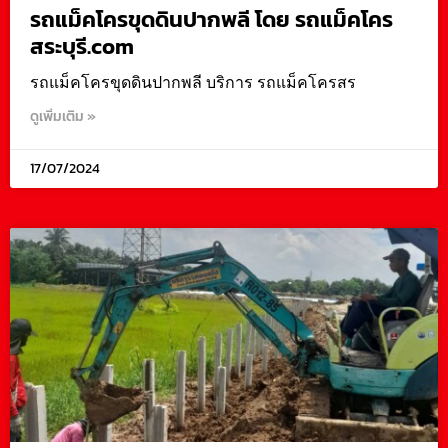
รถแม็คโครขุดดินปากพลี โดย รถแม็คโคร
สระบุรี.com
รถแม็คโครขุดดินปากพลี บริการ รถแม็คโครสร
ดูเพิ่มเติม »
17/07/2024