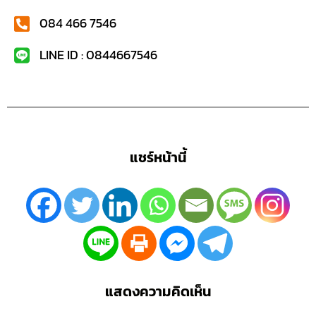
084 466 7546
LINE ID : 0844667546
แชร์หน้านี้
แสดงความคิดเห็น