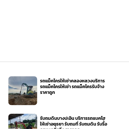
รถแม็คโครให้เช่าคลองหลวงบริการ
รถแม็คโครให้เช่า รถแม็คโครรับจ้าง
ราคาถูก
รับถมดินบางปะอิน บริการรถแบคโฮ
ให้เช่าอยุธยา รับถมที่ รับถมดิน รับรี้อ