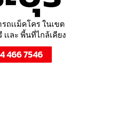
่ารถเเม็คโคร ในเขต
 เเละ พี้นที่ไกล้เคียง
4 466 7546