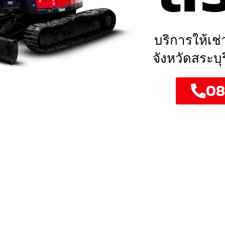
บริการให้เช
จังหวัดสระบุรี
08