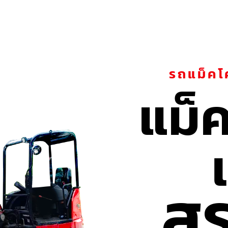
รถแม็คโ
แม็ค
สร