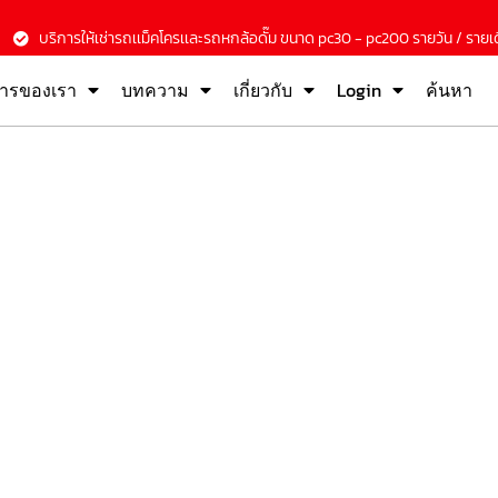
บริการให้เช่ารถเเม็คโครเเละรถหกล้อดั๊ม ขนาด pc30 - pc200 รายวัน / รายเ
การของเรา
บทความ
เกี่ยวกับ
Login
ค้นหา