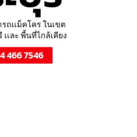
่ารถเเม็คโคร ในเขต
 เเละ พี้นที่ไกล้เคียง
4 466 7546