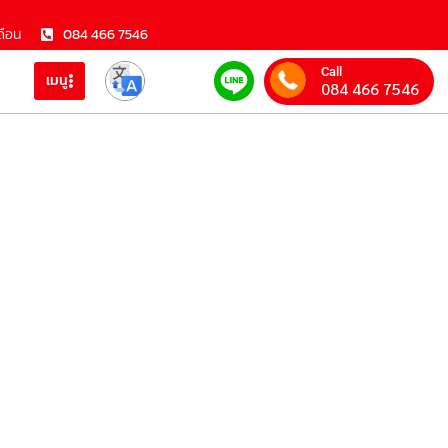
ดือน
084 466 7546
Call
เมนู
084 466 7546