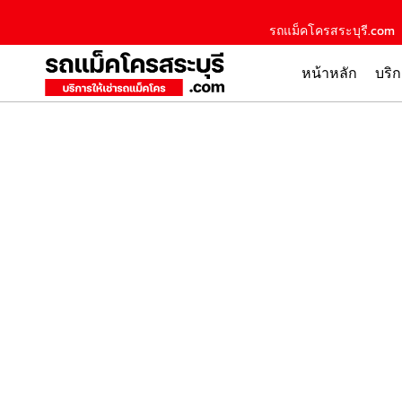
รถแม็คโครสระบุรี.com
หน้าหลัก
บริ