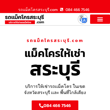
รถแม็คโครสระบุรี.com
084 466 7546
รถแม็คโครสระบุรี.com
แม็คโครให้เช่า
สระบุรี
บริการให้เช่ารถเเม็คโคร ในเขต
จังหวัดสระบุรี เเละ พี้นที่ไกล้เคียง
084 466 7546