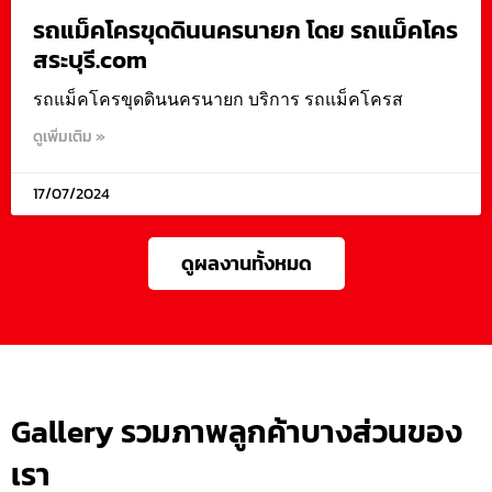
รถแม็คโครขุดดินนครนายก โดย รถแม็คโคร
สระบุรี.com
รถแม็คโครขุดดินนครนายก บริการ รถแม็คโครส
ดูเพิ่มเติม »
17/07/2024
ดูผลงานทั้งหมด
Gallery รวมภาพลูกค้าบางส่วนของ
เรา