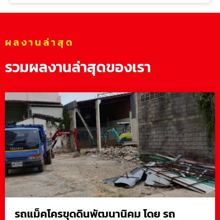
ผลงานล่าสุด
รวมผลงานล่าสุดของเรา
รถแม็คโครขุดดินพัฒนานิคม โดย รถ