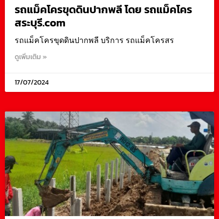
รถแม็คโครขุดดินปากพลี โดย รถแม็คโคร
สระบุรี.com
รถแม็คโครขุดดินปากพลี บริการ รถแม็คโครสร
ดูเพิ่มเติม »
17/07/2024