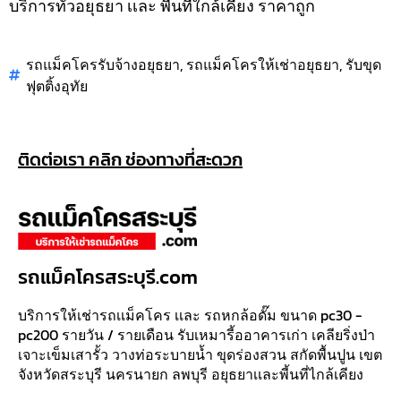
บริการทั่วอยุธยา เเละ พื้นที่ใกล้เคียง ราคาถูก
รถแม็คโครรับจ้างอยุธยา
,
รถแม็คโครให้เช่าอยุธยา
,
รับขุด
ฟุตติ้งอุทัย
ติดต่อเรา คลิก ช่องทางที่สะดวก
รถแม็คโครสระบุรี.com
บริการให้เช่ารถเเม็คโคร เเละ รถหกล้อดั๊ม ขนาด pc30 -
pc200 รายวัน / รายเดือน รับเหมารี้ออาคารเก่า เคลียริ่งป่า
เจาะเข็มเสารั้ว วางท่อระบายน้ำ ขุดร่องสวน สกัดพื้นปูน เขต
จังหวัดสระบุรี นครนายก ลพบุรี อยุธยาเเละพี้นที่ไกล้เคียง