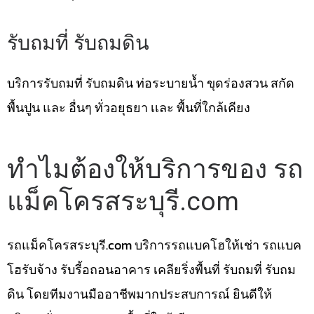
รับถมที่ รับถมดิน
บริการรับถมที่ รับถมดิน ท่อระบายน้ำ ขุดร่องสวน สกัด
พื้นปูน และ อื่นๆ ทั่วอยุธยา เเละ พื้นที่ใกล้เคียง
ทำไมต้องให้บริการของ รถ
แม็คโครสระบุรี.com
รถแม็คโครสระบุรี.com บริการรถแบคโฮให้เช่า รถแบค
โฮรับจ้าง รับรี้อถอนอาคาร เคลียริ่งพื้นที่ รับถมที่ รับถม
ดิน โดยทีมงานมืออาชีพมากประสบการณ์ ยินดีให้