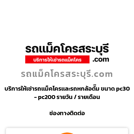
รถแม็คโครสระบุรี.com
บริการให้เช่ารถเเม็คโครเเละรถหกล้อดั๊ม ขนาด pc30
- pc200 รายวัน / รายเดือน
ช่องทางติดต่อ