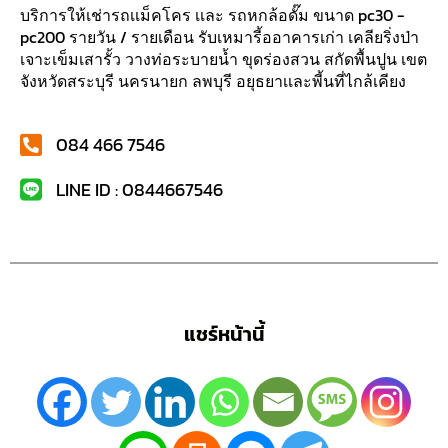
บริการให้เช่ารถเเม็คโคร เเละ รถหกล้อดั๊ม ขนาด pc30 -
pc200 รายวัน / รายเดือน รับเหมารี้ออาคารเก่า เคลียริ่งป่า
เจาะเข็มเสารั้ว วางท่อระบายน้ำ ขุดร่องสวน สกัดพื้นปูน เขต
จังหวัดสระบุรี นครนายก ลพบุรี อยุธยาเเละพี้นที่ไกล้เคียง
084 466 7546
LINE ID : 0844667546
แชร์หน้านี้