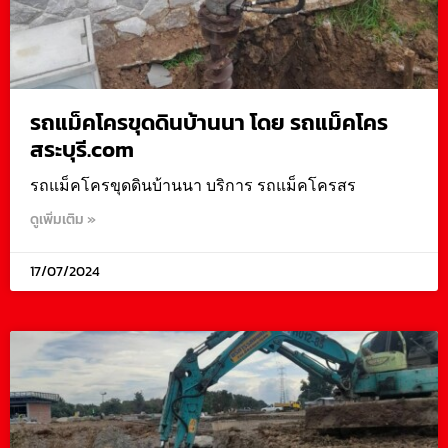
รถแม็คโครขุดดินบ้านนา โดย รถแม็คโคร
สระบุรี.com
รถแม็คโครขุดดินบ้านนา บริการ รถแม็คโครสร
ดูเพิ่มเติม »
17/07/2024