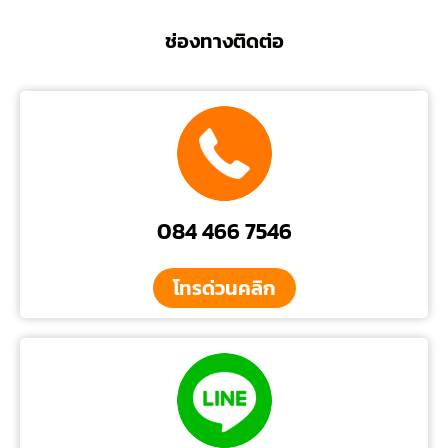
ช่องทางติดต่อ
084 466 7546
โทรด่วนคลิก