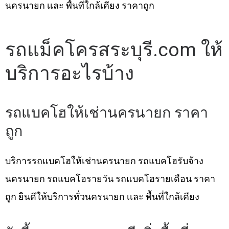
นครนายก เเละ พื้นที่ใกล้เคียง ราคาถูก
รถแม็คโครสระบุรี.com ให้
บริการอะไรบ้าง
รถแบคโฮให้เช่านครนายก ราคา
ถูก
บริการรถแบคโฮให้เช่านครนายก รถแบคโฮรับจ้าง
นครนายก รถแบคโฮรายวัน รถแบคโฮรายเดือน ราคา
ถูก ยินดีให้บริการทั่วนครนายก เเละ พื้นที่ใกล้เคียง