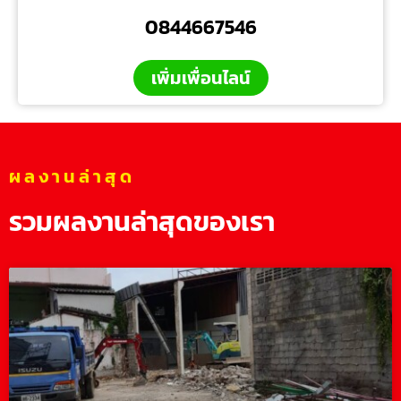
0844667546
เพิ่มเพื่อนไลน์
ผลงานล่าสุด
รวมผลงานล่าสุดของเรา