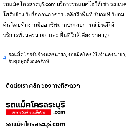
รถแม็คโครสระบุรี.com บริการรถแบคโฮให้เช่า รถแบค
โฮรับจ้าง รับรี้อถอนอาคาร เคลียริ่งพื้นที่ รับถมที่ รับถม
ดิน โดยทีมงานมืออาชีพมากประสบการณ์ ยินดีให้
บริการทั่วนครนายก เเละ พื้นที่ใกล้เคียง ราคาถูก
รถแม็คโครรับจ้างนครนายก
,
รถแม็คโครให้เช่านครนายก
,
รับขุดฟุตติ้งองครักษ์
ติดต่อเรา คลิก ช่องทางที่สะดวก
รถแม็คโครสระบุรี.com