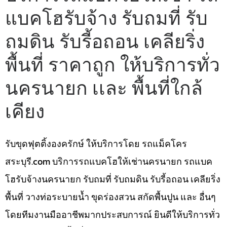
แบคโฮรับจ้าง รับถมที่ รับ
ถมดิน รับรี้อถอน เคลียริ่ง
พื้นที่ ราคาถูก ให้บริการทั่ว
นครนายก เเละ พื้นที่ใกล้
เคียง
รับขุดฟุตติ้งองครักษ์ ให้บริการโดย รถแม็คโคร
สระบุรี.com บริการรถแบคโฮให้เช่านครนายก รถแบค
โฮรับจ้างนครนายก รับถมที่ รับถมดิน รับรี้อถอน เคลียริ่ง
พื้นที่ วางท่อระบายน้ำ ขุดร่องสวน สกัดพื้นปูน และ อื่นๆ
โดยทีมงานมืออาชีพมากประสบการณ์ ยินดีให้บริการทั่ว