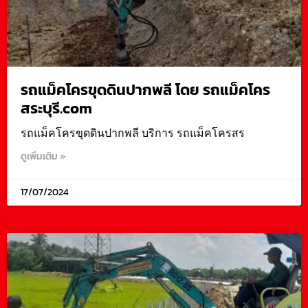
รถแม็คโครขุดดินปากพลี โดย รถแม็คโคร
สระบุรี.com
รถแม็คโครขุดดินปากพลี บริการ รถแม็คโครสร
ดูเพิ่มเติม »
17/07/2024