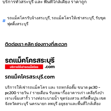
บริการทั่วสระบุรี เเละ พื้นที่ใกล้เคียง ราคาถูก
รถแม็คโครรับจ้างสระบุรี
,
รถแม็คโครให้เช่าสระบุรี
,
รับขุด
ฟุตติ้งสระบุรี
ติดต่อเรา คลิก ช่องทางที่สะดวก
รถแม็คโครสระบุรี.com
บริการให้เช่ารถเเม็คโคร เเละ รถหกล้อดั๊ม ขนาด pc30 -
pc200 รายวัน / รายเดือน รับเหมารี้ออาคารเก่า เคลียริ่งป่า
เจาะเข็มเสารั้ว วางท่อระบายน้ำ ขุดร่องสวน สกัดพื้นปูน เขต
จังหวัดสระบุรี นครนายก ลพบุรี อยุธยาเเละพี้นที่ไกล้เคียง