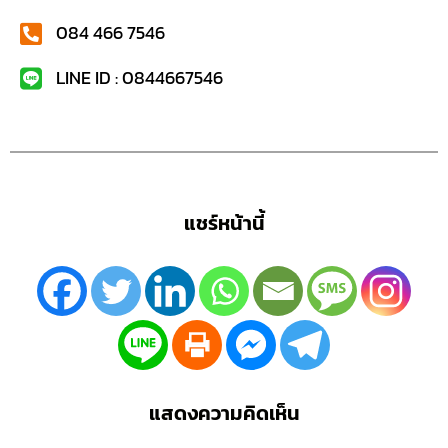
084 466 7546
LINE ID : 0844667546
แชร์หน้านี้
แสดงความคิดเห็น