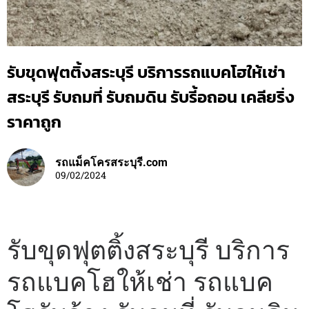
รับขุดฟุตติ้งสระบุรี บริการรถแบคโฮให้เช่า
สระบุรี รับถมที่ รับถมดิน รับรี้อถอน เคลียริ่ง
ราคาถูก
รถแม็คโครสระบุรี.com
09/02/2024
รับขุดฟุตติ้งสระบุรี บริการ
รถแบคโฮให้เช่า รถแบค