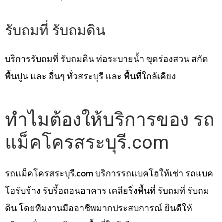
รับถมที่ รับถมดิน
บริการรับถมที่ รับถมดิน ท่อระบายน้ำ ขุดร่องสวน สกัด
พื้นปูน และ อื่นๆ ทั่วสระบุรี เเละ พื้นที่ใกล้เคียง
ทำไมต้องให้บริการของ รถ
แม็คโครสระบุรี.com
รถแม็คโครสระบุรี.com บริการรถแบคโฮให้เช่า รถแบค
โฮรับจ้าง รับรี้อถอนอาคาร เคลียริ่งพื้นที่ รับถมที่ รับถม
ดิน โดยทีมงานมืออาชีพมากประสบการณ์ ยินดีให้