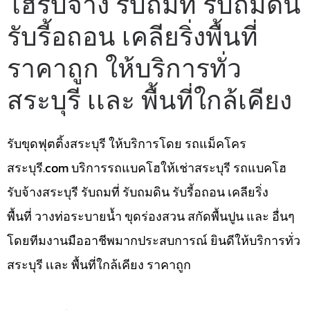
โฮรับจ้าง รับถมที่ รับถมดิน
รับรี้อถอน เคลียริ่งพื้นที่
ราคาถูก ให้บริการทั่ว
สระบุรี เเละ พื้นที่ใกล้เคียง
รับขุดฟุตติ้งสระบุรี ให้บริการโดย รถแม็คโคร
สระบุรี.com บริการรถแบคโฮให้เช่าสระบุรี รถแบคโฮ
รับจ้างสระบุรี รับถมที่ รับถมดิน รับรี้อถอน เคลียริ่ง
พื้นที่ วางท่อระบายน้ำ ขุดร่องสวน สกัดพื้นปูน และ อื่นๆ
โดยทีมงานมืออาชีพมากประสบการณ์ ยินดีให้บริการทั่ว
สระบุรี เเละ พื้นที่ใกล้เคียง ราคาถูก