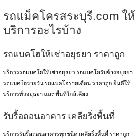
รถแม็คโครสระบุรี.com ให้
บริการอะไรบ้าง
รถแบคโฮให้เช่าอยุธยา ราคาถูก
บริการรถแบคโฮให้เช่าอยุธยา รถแบคโฮรับจ้างอยุธยา
รถแบคโฮรายวัน รถแบคโฮรายเดือน ราคาถูก ยินดีให้
บริการทั่วอยุธยา เเละ พื้นที่ใกล้เคียง
รับรี้อถอนอาคาร เคลียริ่งพื้นที่
บริการรับรี้อถอนอาคารทุกชนิด เคลียริ่งพื้นที่ ราคาถูก