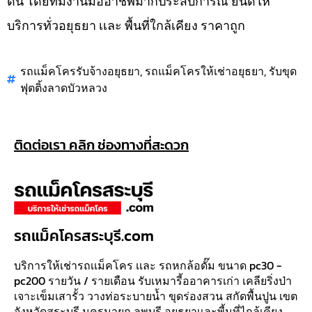
ดิน โดยทีมงานมืออาชีพมากประสบการณ์ ยินดีให้
บริการทั่วอยุธยา เเละ พื้นที่ใกล้เคียง ราคาถูก
รถแม็คโครรับจ้างอยุธยา
,
รถแม็คโครให้เช่าอยุธยา
,
รับขุด
ฟุตติ้งลาดบัวหลวง
ติดต่อเรา คลิก ช่องทางที่สะดวก
รถแม็คโครสระบุรี.com
บริการให้เช่ารถเเม็คโคร เเละ รถหกล้อดั๊ม ขนาด pc30 -
pc200 รายวัน / รายเดือน รับเหมารี้ออาคารเก่า เคลียริ่งป่า
เจาะเข็มเสารั้ว วางท่อระบายน้ำ ขุดร่องสวน สกัดพื้นปูน เขต
จังหวัดสระบุรี นครนายก ลพบุรี อยุธยาเเละพี้นที่ไกล้เคียง