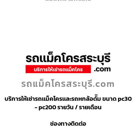
รถแม็คโครสระบุรี.com
บริการให้เช่ารถเเม็คโครเเละรถหกล้อดั๊ม ขนาด pc30
- pc200 รายวัน / รายเดือน
ช่องทางติดต่อ