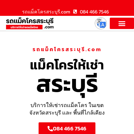
รถแม็คโครสระบุรี.com
084 466 7546
รถแม็คโครสระบุรี.com
แม็คโครให้เช่า
สระบุรี
บริการให้เช่ารถเเม็คโคร ในเขต
จังหวัดสระบุรี เเละ พี้นที่ไกล้เคียง
084 466 7546