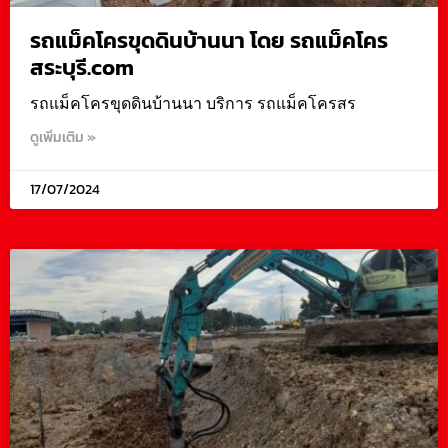
รถแม็คโครขุดดินบ้านนา โดย รถแม็คโคร
สระบุรี.com
รถแม็คโครขุดดินบ้านนา บริการ รถแม็คโครสร
ดูเพิ่มเติม »
17/07/2024