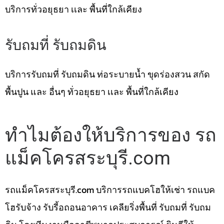
บริการทั่วอยุธยา เเละ พื้นที่ใกล้เคียง
รับถมที่ รับถมดิน
บริการรับถมที่ รับถมดิน ท่อระบายน้ำ ขุดร่องสวน สกัด
พื้นปูน และ อื่นๆ ทั่วอยุธยา เเละ พื้นที่ใกล้เคียง
ทำไมต้องให้บริการของ รถ
แม็คโครสระบุรี.com
รถแม็คโครสระบุรี.com บริการรถแบคโฮให้เช่า รถแบค
โฮรับจ้าง รับรี้อถอนอาคาร เคลียริ่งพื้นที่ รับถมที่ รับถม