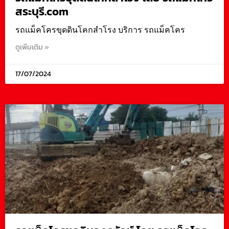
สระบุรี.com
รถแม็คโครขุดดินโคกสำโรง บริการ รถแม็คโคร
ดูเพิ่มเติม »
17/07/2024