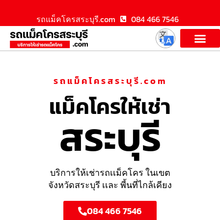
รถแม็คโครสระบุรี.com
084 466 7546
รถแม็คโครสระบุรี.com
แม็คโครให้เช่า
สระบุรี
บริการให้เช่ารถเเม็คโคร ในเขต
จังหวัดสระบุรี เเละ พี้นที่ไกล้เคียง
084 466 7546