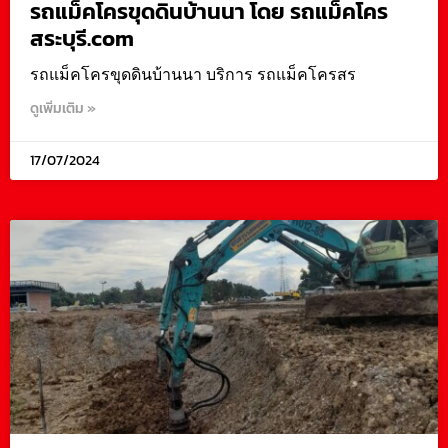
รถแม็คโครขุดดินบ้านนา โดย รถแม็คโคร
สระบุรี.com
รถแม็คโครขุดดินบ้านนา บริการ รถแม็คโครสร
ดูเพิ่มเติม »
17/07/2024