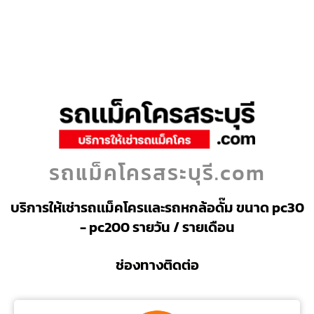
รถแม็คโครสระบุรี.com
บริการให้เช่ารถเเม็คโครเเละรถหกล้อดั๊ม ขนาด pc30
- pc200 รายวัน / รายเดือน
ช่องทางติดต่อ